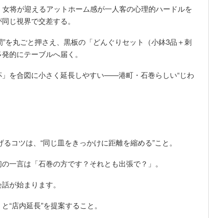
、女将が迎えるアットホーム感が一人客の心理的ハードルを
が同じ視界で交差する。
ない時間”を丸ごと押さえ、黒板の「どんぐりセット（小鉢3品＋刺
多発的にテーブルへ届く。
」を合図に小さく延長しやすい——港町・石巻らしい“じわ
げるコツは、“同じ皿をきっかけに距離を縮める”こと。
初の一言は「石巻の方です？それとも出張で？」。
会話が始まります。
と“店内延長”を提案すること。