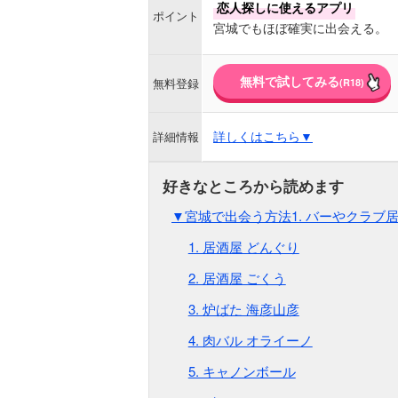
恋人探しに使えるアプリ
ポイント
宮城でもほぼ確実に出会える。
無料で試してみる
無料登録
(R18)
詳しくはこちら▼
詳細情報
▼宮城で出会う方法1. バーやクラブ
1. 居酒屋 どんぐり
2. 居酒屋 ごくう
3. 炉ばた 海彦山彦
4. 肉バル オライーノ
5. キャノンボール