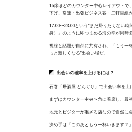
15席ほどのカウンター中心レイアウトで
下げ、常連・出張ビジネス客・二軒目組
17:00〜23:00という“まだ帰りたく
身）」のように即つまめる海の幸が同時
視線と話題が自然に共有され、「もう一杯
っと親しくなる”出会い場だ。
出会いの確率を上げるには？
石巻「居酒屋 どんぐり」で出会い率を上
まずはカウンター中央〜角に着席し、最
地元とビジターが混ざる店なので自然に
決め手は「このあともう一杯いきます？」