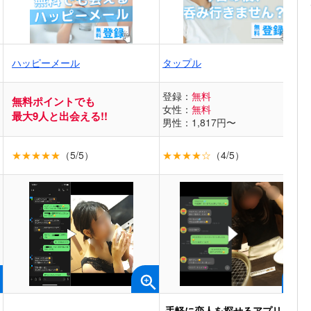
ハッピーメール
タップル
登録：
無料
無料ポイントでも
女性：
無料
最大9人と出会える!!
男性：1,817円〜
★★★★★
（5/5）
★★★★☆
（4/5）
手軽に恋人を探せるアプリ