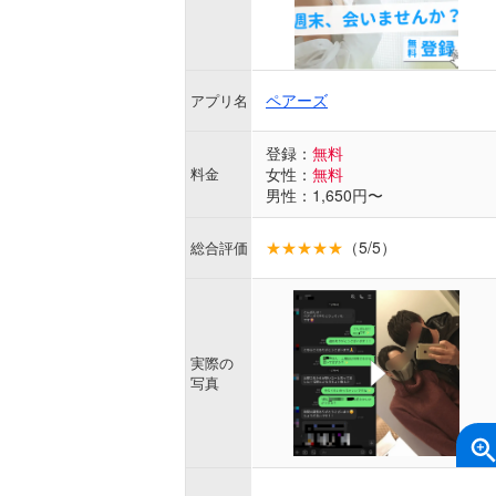
ペアーズ
アプリ名
登録：
無料
料金
女性：
無料
男性：1,650円〜
★★★★★
（5/5）
総合評価
実際の
写真