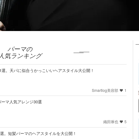
パーマの
人気ランキング
1選。天パに似合うかっこいいヘアスタイル大公開！
Smartlog美容部
1
ーマ人気アレンジ30選
織田琢也
5
9選。短髪パーマのヘアスタイルを大公開！