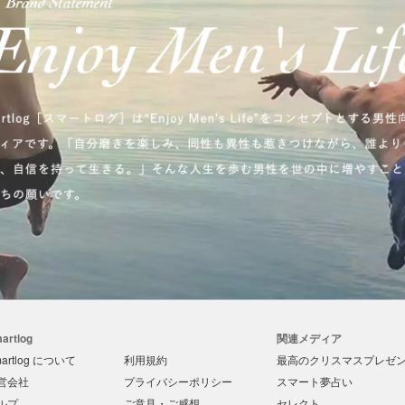
artlog
関連メディア
artlog について
利用規約
最高のクリスマスプレゼント
営会社
プライバシーポリシー
スマート夢占い
ルプ
ご意見・ご感想
セレクト