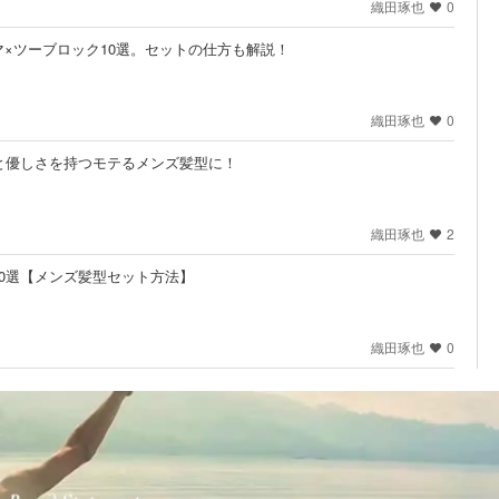
織田琢也
0
×ツーブロック10選。セットの仕方も解説！
織田琢也
0
と優しさを持つモテるメンズ髪型に！
織田琢也
2
0選【メンズ髪型セット方法】
織田琢也
0