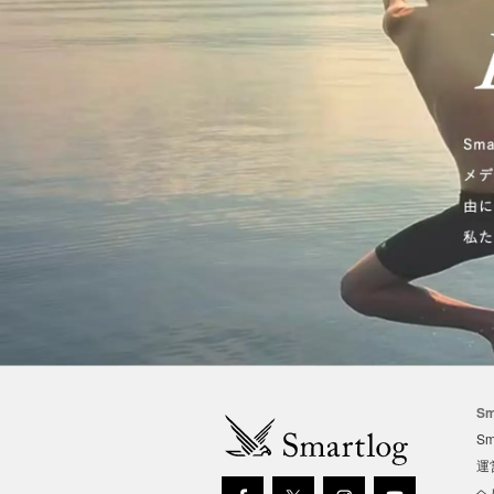
Sm
Sm
運
ヘ