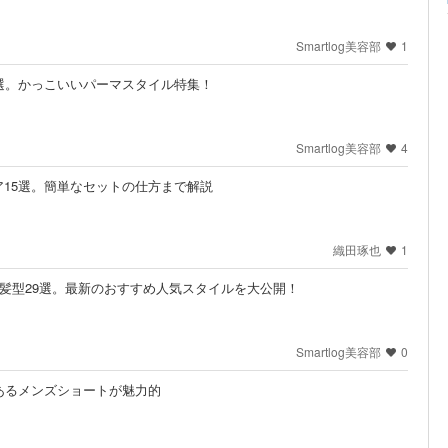
Smartlog美容部
1
選。かっこいいパーマスタイル特集！
Smartlog美容部
4
15選。簡単なセットの仕方まで解説
織田琢也
1
髪型29選。最新のおすすめ人気スタイルを大公開！
Smartlog美容部
0
あるメンズショートが魅力的