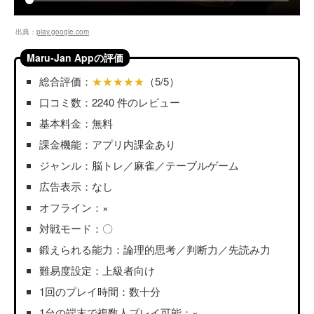
出典：
play.google.com
Maru-Jan Appの評価
総合評価：
★★★★★
（5/5）
口コミ数：2240 件のレビュー
基本料金：無料
課金機能：アプリ内課金あり
ジャンル：脳トレ／麻雀／テーブルゲーム
広告表示：なし
オフライン：×
対戦モード：〇
鍛えられる能力：論理的思考／判断力／先読み力
難易度設定：上級者向け
1回のプレイ時間：数十分
1台の端末で複数人プレイ可能：×