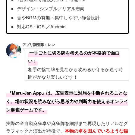
デザイン：シンプル／リアル志向
音やBGMの有無：集中しやすい静音設計
対応OS：iOS ／Android
アプリ調査隊：レン
一手ごとに切る牌を考えるのが本格的で面白
い！
相手の捨て牌を見ながら攻めるか守るか迷う時
間がかなり楽しいです！
『Maru-Jan App』は、広告表示に対局を中断されることな
く、場の状況を読みながら思考力や判断力を使えるオンライ
ン麻雀ゲームです。
実際の全自動麻雀卓や麻雀牌を細部まで再現したリアルなグ
ラフィックと演出が特徴で、
本物の卓を囲んでいるような臨