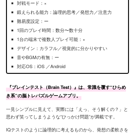
対戦モード：×
鍛えられる能力：論理的思考／発想力／注意力
難易度設定：ー
1回のプレイ時間：数分〜数十分
1台の端末で複数人プレイ可能：×
デザイン：カラフル／視覚的に分かりやすい
音やBGMの有無：ー
対応OS：iOS ／Android
『ブレインテスト（Brain Test）』は、常識を覆す“ひらめ
き系”の脳トレパズルゲームアプリ。
一見シンプルに見えて、実際には「えっ、そう解くの？」と
思わず笑ってしまうような“ひっかけ問題”が満載です。
IQテストのように論理的に考えるものから、発想の柔軟さを