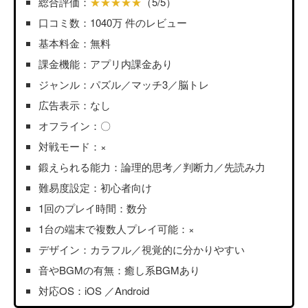
総合評価：
★★★★★
（5/5）
口コミ数：1040万 件のレビュー
基本料金：無料
課金機能：アプリ内課金あり
ジャンル：パズル／マッチ3／脳トレ
広告表示：なし
オフライン：〇
対戦モード：×
鍛えられる能力：論理的思考／判断力／先読み力
難易度設定：初心者向け
1回のプレイ時間：数分
1台の端末で複数人プレイ可能：×
デザイン：カラフル／視覚的に分かりやすい
音やBGMの有無：癒し系BGMあり
対応OS：iOS ／Android