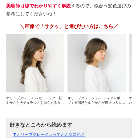
美容師目線でわかりやすく解説
するので、似合う髪色選びの
参考にしてくださいね！
＼画像で「サクッ」と選びたい方はこちら／
オリーブグレージュ×セミロング：軽
オリーブグレージュ×ミディアムボ
オリ
やかさとナチュラルさを両立するカラ
ブ：透明感と柔らかさが際立つ大人カ
いい
ー
ラー
▼オリーブグレージュってどんな髪色？