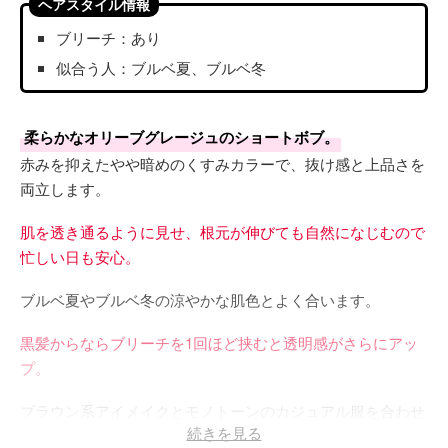
ヘアスタイル情報
ブリーチ：あり
似合う人：ブルベ夏、ブルベ冬
柔らかなオリーブグレージュのショートボブ。
赤みを抑えたやや暗めのくすみカラーで、抜け感と上品さを
両立します。
肌を透き通るように見せ、根元が伸びても自然になじむので
忙しい日も安心。
ブルベ夏やブルベ冬の涼やかな肌色とよく合います。
黒髪からならブリーチを1回ほど挟むと透明感がさらにアッ
プ。
ブラウン系アイメイクとモノトーンのカジュアル服を合わせ
続きを見る
れば、都会的でこなれたムードに！