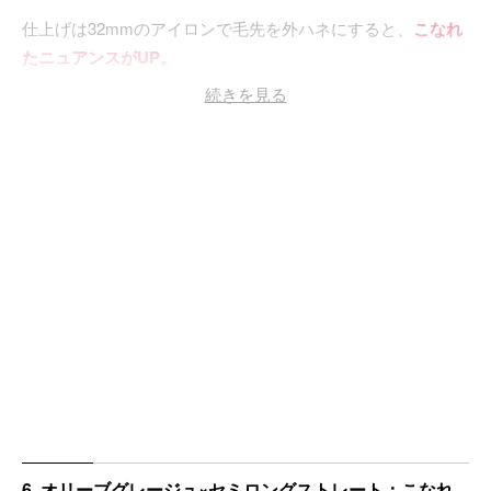
仕上げは32mmのアイロンで毛先を外ハネにすると、
こなれ
たニュアンスがUP。
続きを見る
ベージュシャドウとカーキの小物を合わせれば、シンプルな
コーデも今っぽくまとまります♡
6. オリーブグレージュ×セミロングストレート：こなれ