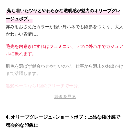
落ち着いたツヤとやわらかな透明感が魅力のオリーブグレ
ージュボブ。
赤みをおさえたカラーが軽い外ハネでも陰影をつくり、大人
かわいい表情に。
毛先を内巻きにすればフェミニン、ラフに外ハネでカジュア
ルに振れます。
肌色を選ばず似合わせやすいので、仕事から週末のお出かけ
まで活躍します。
黒髪ベースなら1回のブリーチで十分。
続きを見る
白シャツとシルバーアクセを合わせれば、ほのかなグリーン
がきらりと映えてこなれたムードが高まります♡
4. オリーブグレージュ×ショートボブ：上品な抜け感で
都会的な印象に