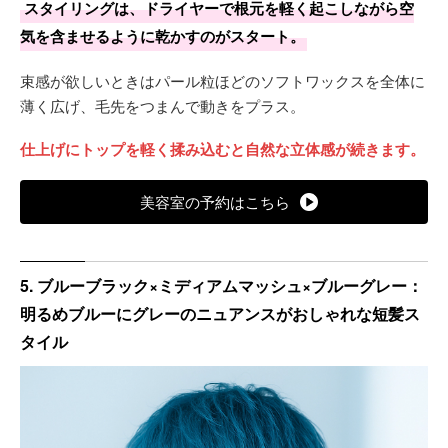
スタイリングは、ドライヤーで根元を軽く起こしながら空
根元とのギャップが気になり始めるタイミングは約1か月が
気を含ませるように乾かすのがスタート。
目安。
束感が欲しいときはパール粒ほどのソフトワックスを全体に
薄く広げ、毛先をつまんで動きをプラス。
仕上げにトップを軽く揉み込むと自然な立体感が続きます。
美容室の予約はこちら
5. ブルーブラック×ミディアムマッシュ×ブルーグレー：
明るめブルーにグレーのニュアンスがおしゃれな短髪ス
タイル