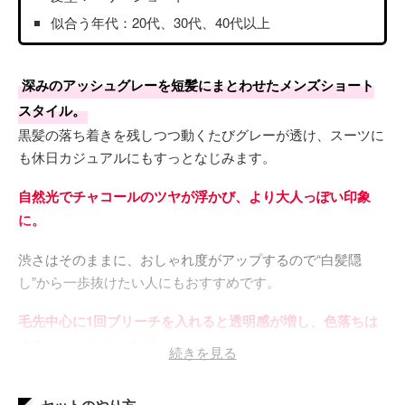
似合う年代：20代、30代、40代以上
深みのアッシュグレーを短髪にまとわせたメンズショート
スタイル。
黒髪の落ち着きを残しつつ動くたびグレーが透け、スーツに
も休日カジュアルにもすっとなじみます。
自然光でチャコールのツヤが浮かび、より大人っぽい印象
に。
渋さはそのままに、おしゃれ度がアップするので“白髪隠
し”から一歩抜けたい人にもおすすめです。
毛先中心に1回ブリーチを入れると透明感が増し、色落ちは
ゆるやかにスモークグレーへ。
続きを見る
セットのやり方