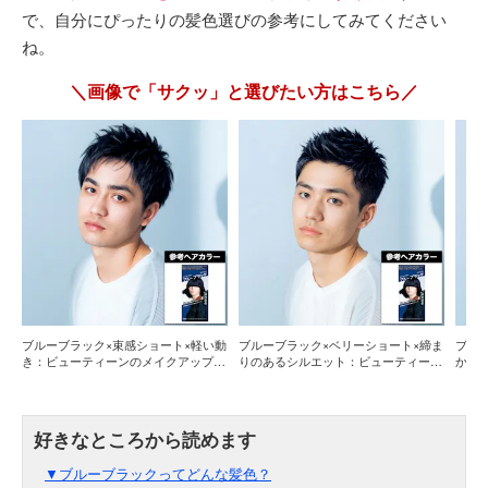
で、自分にぴったりの髪色選びの参考にしてみてください
ね。
＼画像で「サクッ」と選びたい方はこちら／
ブルーブラック×束感ショート×軽い動
ブルーブラック×ベリーショート×締ま
ブル
き：ビューティーンのメイクアップカ
りのあるシルエット：ビューティーン
かい
ラー「ブルーブラック」で近い色味を
のメイクアップカラー「ブルーブラッ
ップ
再現しやすい
ク」で近いニュアンスに！
アン
▼ブルーブラックってどんな髪色？