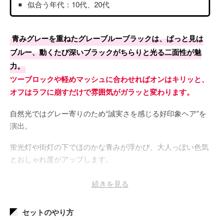
似合う年代：10代、20代
青みグレーを重ねたグレーブルーブラックは、ぱっと見は
ブルー、動くたび深いブラックがちらりと光る二面性が魅
力。
ツーブロックや軽めマッシュに合わせればオンはキリッと、
オフはラフに崩すだけで雰囲気がガラッと変わります。
自然光ではグレー寄りのため“誠実さを感じる好印象ヘア”を
演出。
蛍光灯や街灯の下でほのかな青みが浮かび、大人っぽい色気
とおしゃれ度がアップします。
ブリーチは1回以上が目安。
続きを見る
約4週間かけてグレーに抜け、赤みが出にくいので色ムラも
セットのやり方
気になりません。