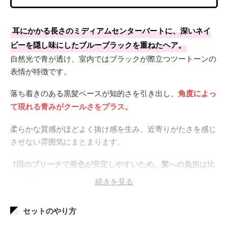
耳にかかる長さのミディアムセンターパートに、深いネイ
ビーを隠し味にしたブルーブラックを重ねたヘア。
自然光で青が透け、室内ではブラックが際立つツートーンの
表情が特徴です。
落ち着きのある黒髪ベースが知的さを引き出し、
角度によっ
て現れる青みがクールさをプラス。
柔らかな質感がほどよく抜け感を生み、近寄りがたさを感じ
させない雰囲気にまとまります。
1回のブリーチで発色が安定しやすいため、髪への負担は比
較的軽め。
続きを見る
色持ちは長めですが、
青みはシャンプーを重ねるたびにゆる
セットのやり方
やかにフェードします。