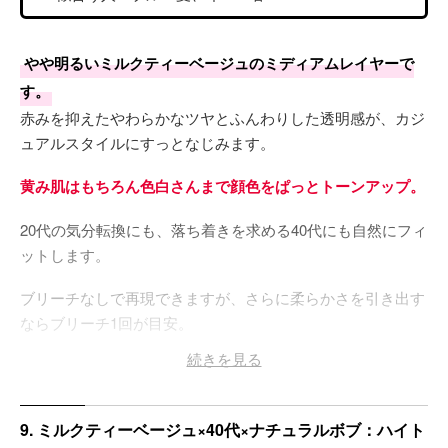
やや明るいミルクティーベージュのミディアムレイヤーで
す。
赤みを抑えたやわらかなツヤとふんわりした透明感が、カジ
ュアルスタイルにすっとなじみます。
黄み肌はもちろん色白さんまで顔色をぱっとトーンアップ。
20代の気分転換にも、落ち着きを求める40代にも自然にフィ
ットします。
ブリーチなしで再現できますが、さらに柔らかさを引き出す
ならブリーチ1回が目安。
続きを見る
仕上げにピンク系リップとパステルカラーのトップスを合わ
せれば、
春風のように軽やかなフェミニンムードが完成!
9. ミルクティーベージュ×40代×ナチュラルボブ：ハイト