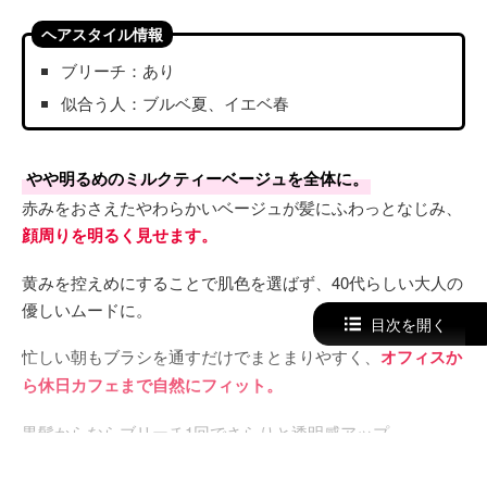
ヘアスタイル情報
ブリーチ：あり
似合う人：ブルベ夏、イエベ春
やや明るめのミルクティーベージュを全体に。
赤みをおさえたやわらかいベージュが髪にふわっとなじみ、
顔周りを明るく見せます。
黄みを控えめにすることで肌色を選ばず、40代らしい大人の
優しいムードに。
目次を開く
忙しい朝もブラシを通すだけでまとまりやすく、
オフィスか
ら休日カフェまで自然にフィット。
黒髪からならブリーチ1回でさらりと透明感アップ。
くすみピンクのリップを合わせれば、ほどよい甘さが加わり