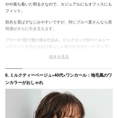
やや落ち着いた明るさなので、カジュアルにもオフィスにも
フィット。
肌色を選ばずなじみやすいですが、特にブルベ夏さんなら透
明感がさらに引き立ちます。
ブリーチ1回で透け感を仕込み、ピンクリップやペールトー
ンのニットを合わせれば春らしい軽やかさがぐっとアップし
ます♡
続きを見る
シンプルなイヤーカフやゴールドピアスをプラスすると、光
を集めてフェイスラインもすっきり。
6. ミルクティーベージュ×40代×ワンカール：地毛風のワ
毎朝のスタイリングはストレートアイロンでさっと内巻きに
ンカラーがおしゃれ
通すだけでOKです。