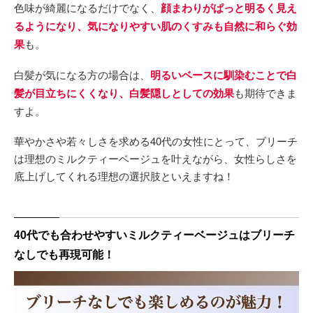
色味が綺麗になるだけでなく、
顔まわりがぱっと明るく見え
るようになり、気になりやすい肌のくすみも自然に和らぐ効
果
も。
白髪が気になる方の場合は、
明るいベースに馴染むことで白
髪が目立ちにくくなり、白髪隠しとしての効果
も期待できま
すよ。
華やかさや若々しさを求める40代の女性にとって、ブリーチ
は理想のミルクティーベージュを叶えながら、女性らしさを
底上げしてくれる理想の選択肢といえますね！
40代でも合わせやすいミルクティーベージュはブリーチ
なしでも再現可能！