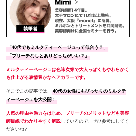
「40代でもミルクティーベージュって似合う？」
「ブリーチなしとありどっちがいい？」
ミルクティーベージュは色味次第で大人っぽくもやわらかく
も仕上がる表情豊かなヘアカラーです。
そこでこの記事では、
40代の女性にもぴったりのミルクテ
ィーベージュを大公開！
人気の理由や魅力をはじめ、ブリーチのメリットなども美容
師目線でわかりやすく解説
しているので、ぜひ参考にしてく
ださいね♪