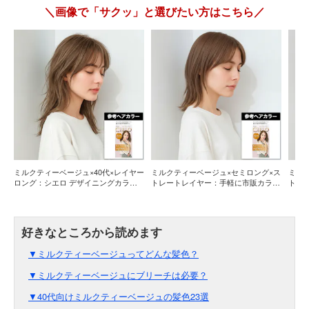
＼画像で「サクッ」と選びたい方はこちら／
ミルクティーベージュ×40代×レイヤー
ミルクティーベージュ×セミロング×ス
ミルク
ロング：シエロ デザイニングカラー
トレートレイヤー：手軽に市販カラー
トマ
「アールグレイベージュ」の色味が近
でも近づけることは可能！
ニュ
い
▼ミルクティーベージュってどんな髪色？
▼ミルクティーベージュにブリーチは必要？
▼40代向けミルクティーベージュの髪色23選