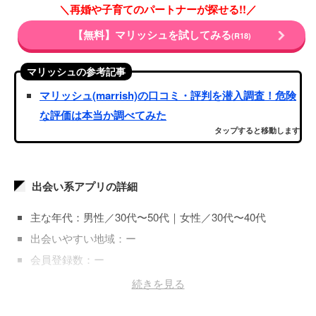
＼再婚や子育てのパートナーが探せる!!／
【無料】マリッシュを試してみる
(R18)
マリッシュの参考記事
マリッシュ(marrish)の口コミ・評判を潜入調査！危険
な評価は本当か調べてみた
タップすると移動します
出会い系アプリの詳細
主な年代：男性／30代〜50代｜女性／30代〜40代
出会いやすい地域：ー
会員登録数：ー
登録料金：男性／3,400円～｜女性／無料
続きを見る