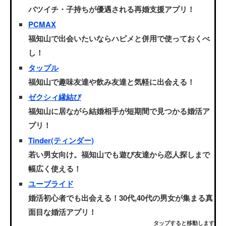
バツイチ・子持ちが優遇される再婚支援アプリ！
PCMAX
福知山で出会いたいならハピメと併用で使っておくべ
し！
タップル
福知山で趣味友達や飲み友達と気軽に出会える！
ゼクシィ縁結び
福知山に居ながら結婚相手が短期間で見つかる婚活ア
プリ！
Tinder(ティンダー)
若い男女向け。福知山でも遊び友達から恋人探しまで
幅広く使える！
ユーブライド
婚活初心者でも出会える！30代,40代の男女が集まる真
面目な婚活アプリ！
タップすると移動します