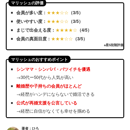
マリッシュの評価
会員が多い度：
★★★☆☆
（3/5）
使いやすい度：
★★★☆☆
（3/5）
まじで出会える度：
★★★★☆
（4/5）
会員の真面目度：
★★★☆☆
（3/5）
※星5段階評価
マリッシュのおすすめポイント
シンママ・シンパパ・バツイチを優遇
→30代ー50代から人気が高い
離婚歴や子持ちの会員がほとんど
→経歴がハンデにならないで婚活できる
公式が再婚支援を公言している
→経歴に自信がなくても幸せを掴める
著者：ひろ