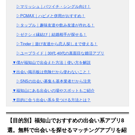
▷マリッシュ｜バツイチ・シングル向け！
▷PCMAX｜ハピメと併用がおすすめ！
▷タップル｜趣味友達や飲み友達が作れる！
▷ゼクシィ縁結び｜結婚相手が探せる！
▷Tinder｜遊び友達から恋人探しまで使える！
▷ユーブライド｜30代,40代の真面目な婚活アプリ
▼僕が福知山で出会えた方法｜使い方を解説
▼出会い掲示板は危険だから使わないこと！
▷SNSの出会い募集も基本業者だから注意
▼福知山にある出会いの場やスポットもご紹介
▼目的に合う出会い系を見つける方法とは？
【目的別】福知山でおすすめの出会い系アプリ8
選。無料で出会いを探せるマッチングアプリを紹