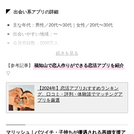
出会い系アプリの詳細
主な年代：男性／20代〜30代｜女性／20代〜30代
出会いやすい地域：ー
会員登録数：2000万人
登録料金：男性／3,480円～｜女性／無料
続きを見る
【参考記事】
福知山で恋人作りができる恋活アプリを紹介
▽
【2024年】恋活アプリおすすめランキン
グ。口コミ・評判・体験談でマッチングア
プリを厳選
マリッシュ｜バツイチ・子持ちが優遇される再婚支援ア