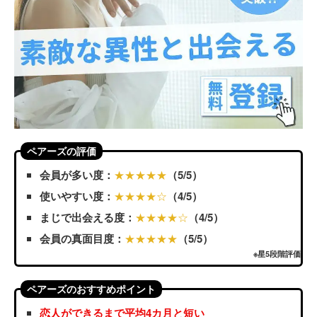
ペアーズの評価
会員が多い度：
★★★★★
（5/5）
使いやすい度：
★★★★☆
（4/5）
まじで出会える度：
★★★★☆
（4/5）
会員の真面目度：
★★★★★
（5/5）
※星5段階評価
ペアーズのおすすめポイント
恋人ができるまで平均4カ月と短い