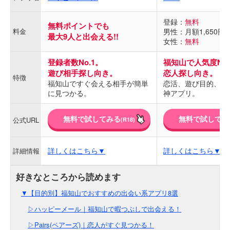
登録：
無料
無料ポイントでも
料金
男性：月額1,650円
最大9人と出会える!!
女性：
無料
登録者数No.1。
福知山で人気度No.
遊び相手探し向き。
恋人探し向き。
特徴
福知山ですぐ会える相手が簡単
恋活、遊び目的、全
に見つかる。
神アプリ。
無料で試してみる
無料で試してみ
公式URL
(R18)
詳しくはこちら▼
詳しくはこちら▼
詳細情報
▼【目的別】福知山でおすすめの出会い系アプリ8選
▷ハッピーメール｜福知山で暇つぶしで出会える！
▷Pairs(ペアーズ)｜恋人がすぐ見つかる！