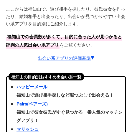
ここからは福知山で、遊び相手を探したり、彼氏彼女を作っ
たり、結婚相手と出会ったり、出会いが見つかりやすい出会
い系アプリを目的別にご紹介します。
福知山での会員数が多くて、目的に合った人が見つかると
評判の人気出会い系アプリ
をご覧ください。
出会い系アプリの評価基準
星5段階の評価基準
福知山の目的別おすすめ出会い系一覧
会員が多い度：これまでの利用会員数が多いか
ハッピーメール
福知山で遊び相手探しなど暇つぶしで出会える！
使いやすい度：初利用でもすぐに使いこなせるか
Pairs(ペアーズ)
まじで出会える度：ちゃんと出会えるかどうか
福知山で彼女彼氏がすぐ見つかる一番人気のマッチン
遊びたい度 or 真面目度：遊びor真面目の傾向と意識は
グアプリ！
どうか
マリッシュ