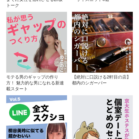
トーク
モテる男のギャップの作り
【絶対に口説ける2軒目の店】
方！ 魅力的な男になれる新連
都内のシガーバー
載スタート