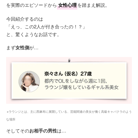
を実際のエピソードから
女性心理
を踏まえ解説。
今回紹介するのは
「えっ、この2人が付き合ったの！？」
と、驚くようなお話です。
まず
女性側
が…
※ラウンジとは、主に西麻布に展開している、芸能関連の美女が働く高級キャバクラのよう
な場所
そしてその
お相手の男性
は…