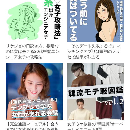
リケジョの口説き方。根暗な
「そのデート失敗するぞ」マ
のに実はモテる20代中盤エン
ッチングアプリは最初のメッ
ジニア女子の攻略法
セで結果が決まる
【完全通話マニュアル】会う
女子ウケ抜群の"韓国風"オーバ
までに女性を惚れさせる鉄板
ーサイズニット6選