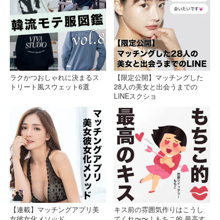
ラクかつおしゃれに決まるス
【限定公開】マッチングした
トリート風スウェット6選
28人の美女と出会うまでの
LINEスクショ
【連載】マッチングアプリ美
キス前の雰囲気作りはこうし
女彼女化メソッド
てくれ〜〜！もちこ的 最高す