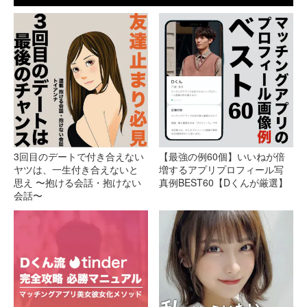
3回目のデートで付き合えない
【最強の例60個】いいねが倍
ヤツは、一生付き合えないと
増するアプリプロフィール写
思え 〜抱ける会話・抱けない
真例BEST60【Dくんが厳選】
会話〜