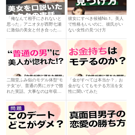
「俺なんて相手にされないと
彼女にすべき候補No.1。美人
思った」アニオタが西野七瀬
で性格もいいのに、彼氏がい
に激似の美女と付き合った実
ない女性の見つけ方
話
二階堂ふみ似のモデル体型“モ
「金がすべては本当か？」お
テ女”が、普通の男にガチで惚
金がなくてもモテる方法を女
れた実話。大事なのは年収や
性に聞いてみた
外見より…