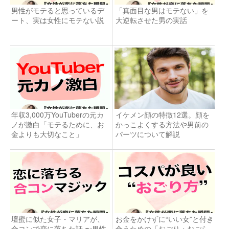
男性がモテると思っているデ
「真面目な男はモテない」を
ート、実は女性にモテない説
大逆転させた男の実話
年収3,000万YouTuberの元カ
イケメン顔の特徴12選。顔を
ノが激白「モテるために、お
かっこよくする方法や男前の
金よりも大切なこと」
パーツについて解説
壇蜜に似た女子・マリアが、
お金をかけずに“いい女”と付き
合コンで恋に落ちた話 〜男性
合うための「おごり・おごら