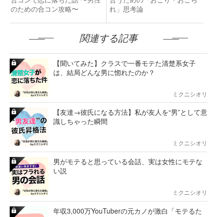
のための合コン攻略〜
れ」思考論
関連する記事
【聞いてみた】クラスで一番モテた清楚系女子
は、結局どんな男に惚れたのか？
ミクニシオリ
【友達→彼氏になる方法】私が友人を“男”として意
識しちゃった瞬間
ミクニシオリ
男がモテると思っている会話、実は女性にモテな
い説
ミクニシオリ
年収3,000万YouTuberの元カノが激白「モテるた