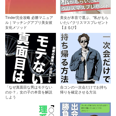
Tinder完全攻略 必勝マニュア
美女が本音で選ぶ、"私がもら
ル｜マッチングアプリ美女彼
いたい"クリスマスプレゼント
女化メソッド
【まるぴ】
「なぜ真面目な男はモテない
合コンの一次会だけでお持ち
のか？」女の子の本音を解説
帰りを確定させる方法
しよう