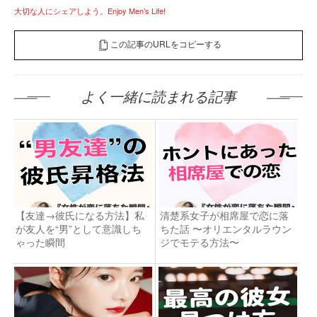
大切な人にシェアしよう。Enjoy Men’s Life!
この記事のURLをコピーする
よく一緒に読まれる記事
【友達→彼氏になる方法】私
清楚系女子が相席屋で恋に落
が友人を“男”として意識しち
ちた話 〜オリエンタルラウン
ゃった瞬間
ジでモテる方法〜