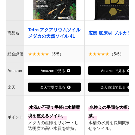
Tetra アクアリウムソイル
広瀬 底床材 ブルカミ
商品名
メダカの天然ソイル 4L
★★★★★
（5/5）
★★★★★
（5/5）
総合評価
Amazon
Amazonで見る
Amazonで見る
楽天
楽天市場で見る
楽天市場で見る
水洗い不要で手軽に水槽環
水換えの手間を大幅に
境を整えるソイル。
減。
ポイント
メダカの産卵をサポートし
水槽の水質を長期間安定
透明度の高い水質を維持。
せるソイル。