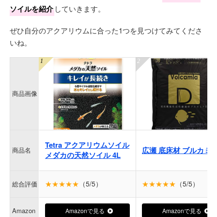
ソイルを紹介
していきます。
ぜひ自分のアクアリウムに合った1つを見つけてみてくださ
いね。
商品画像
Tetra アクアリウムソイル
広瀬 底床材 ブルカミ
商品名
メダカの天然ソイル 4L
★★★★★
（5/5）
★★★★★
（5/5）
総合評価
Amazon
Amazonで見る
Amazonで見る