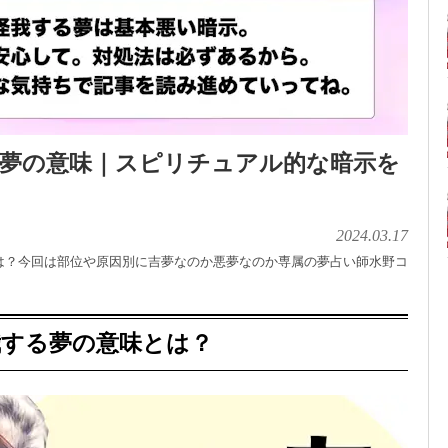
る夢の意味｜スピリチュアル的な暗示を
2024.03.17
は？今回は部位や原因別に吉夢なのか悪夢なのか専属の夢占い師水野コ
我する夢の意味とは？