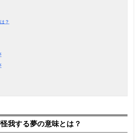
は？
夢
夢
が怪我する夢の意味とは？