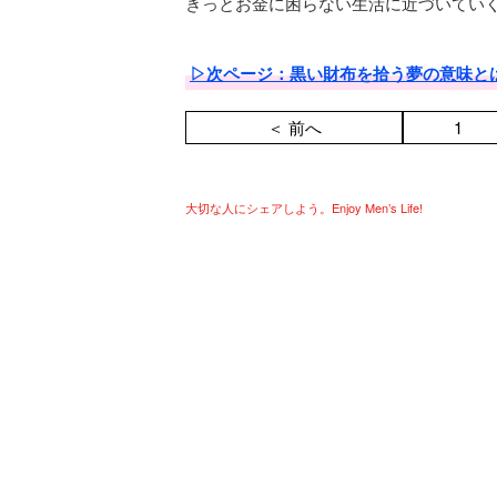
きっとお金に困らない生活に近づいてい
▷次ページ：黒い財布を拾う夢の意味と
＜ 前へ
1
大切な人にシェアしよう。Enjoy Men’s Life!