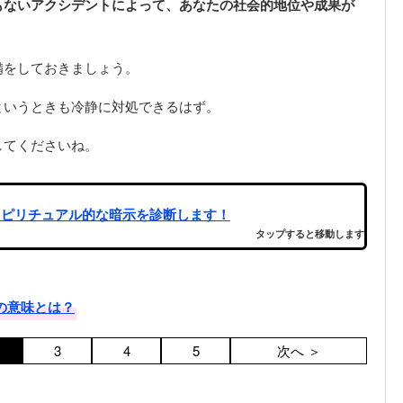
もないアクシデントによって、あなたの社会的地位や成果が
備をしておきましょう。
というときも冷静に対処できるはず。
してくださいね。
スピリチュアル的な暗示を診断します！
タップすると移動します
の意味とは？
3
4
5
次へ ＞