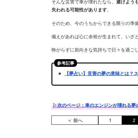
そんな災害で車が壊れたなら、
避けよう
失われる可能性があります
。
そのため、今のうちからできる限りの準
備えがあれば心に余裕が生まれて、いざ
怖がらずに前向きな気持ちで日々を過ご
参考記事
【夢占い】災害の夢の意味とは？
▷次のページ：車のエンジンが壊れる夢
＜ 前へ
1
2