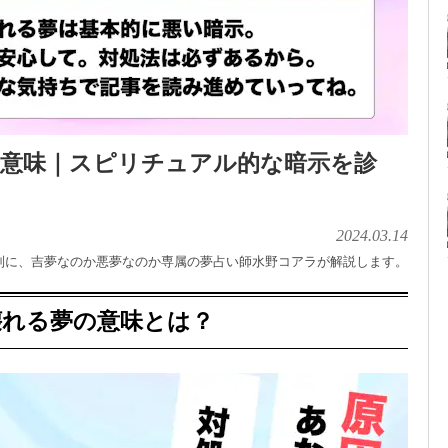
の意味｜スピリチュアル的な暗示を診
2024.03.14
別に、吉夢なのか悪夢なのか専属の夢占い師水野コアラが解説します。
壊れる夢の意味とは？