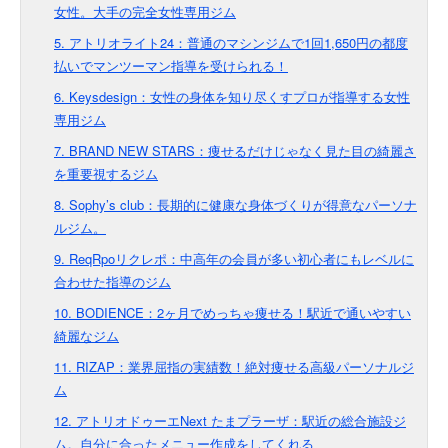
女性。大手の完全女性専用ジム
5. アトリオライト24：普通のマシンジムで1回1,650円の都度
払いでマンツーマン指導を受けられる！
6. Keysdesign：女性の身体を知り尽くすプロが指導する女性
専用ジム
7. BRAND NEW STARS：痩せるだけじゃなく見た目の綺麗さ
を重要視するジム
8. Sophy’s club：長期的に健康な身体づくりが得意なパーソナ
ルジム。
9. ReqRpoリクレポ：中高年の会員が多い初心者にもレベルに
合わせた指導のジム
10. BODIENCE：2ヶ月でめっちゃ痩せる！駅近で通いやすい
綺麗なジム
11. RIZAP：業界屈指の実績数！絶対痩せる高級パーソナルジ
ム
12. アトリオドゥーエNext たまプラーザ：駅近の総合施設ジ
ム。自分に合ったメニュー作成をしてくれる