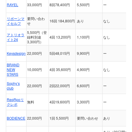
RAYEL
33,000円
8回78,400円
5,500円
ー
リボーンマ
要問い合わ
16回 184,800円
あり
なし
イセルフ
せ
5,500円（登
アトリオラ
録料別途
4回 13,200円
1,100円
なし
イト24
3,300円）
Keysdesign
22,000円
5回48,015円
9,900円
ー
BRAND
NEW
10,000円
4回 35,600円
4,900円
なし
STARS
Sophy’s
22,000円
2回22,000円
6,600円
ー
club
ReqRpoリ
無料
4回19,600円
3,300円
ー
クレポ
BODIENCE
22,000円
1回 5,500円
要問い合わせ
あり
あり（30日間全