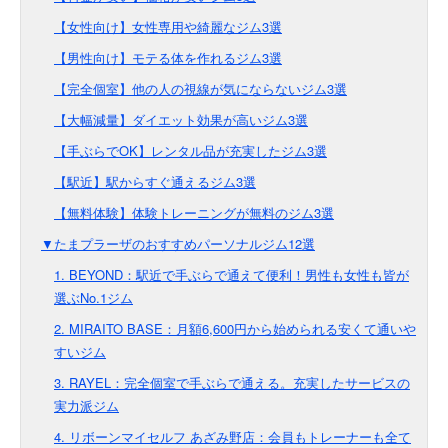
【女性向け】女性専用や綺麗なジム3選
【男性向け】モテる体を作れるジム3選
【完全個室】他の人の視線が気にならないジム3選
【大幅減量】ダイエット効果が高いジム3選
【手ぶらでOK】レンタル品が充実したジム3選
【駅近】駅からすぐ通えるジム3選
【無料体験】体験トレーニングが無料のジム3選
▼たまプラーザのおすすめパーソナルジム12選
1. BEYOND：駅近で手ぶらで通えて便利！男性も女性も皆が
選ぶNo.1ジム
2. MIRAITO BASE：月額6,600円から始められる安くて通いや
すいジム
3. RAYEL：完全個室で手ぶらで通える。充実したサービスの
実力派ジム
4. リボーンマイセルフ あざみ野店：会員もトレーナーも全て