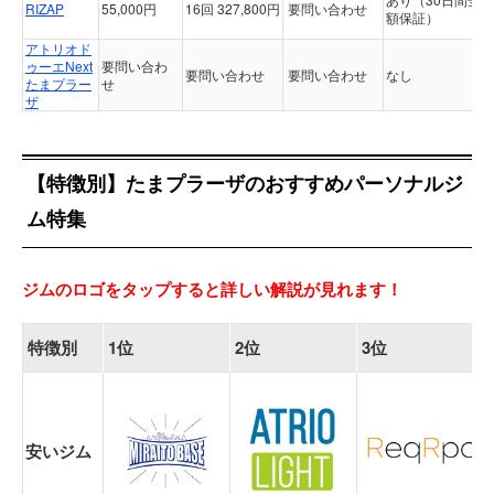
RIZAP
55,000円
16回 327,800円
要問い合わせ
額保証）
アトリオド
ゥーエNext
要問い合わ
要問い合わせ
要問い合わせ
なし
たまプラー
せ
ザ
【特徴別】たまプラーザのおすすめパーソナルジ
ム特集
ジムのロゴをタップすると詳しい解説が見れます！
特徴別
1位
2位
3位
安いジム