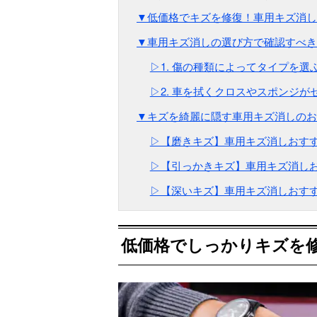
▼低価格でキズを修復！車用キズ消し
▼車用キズ消しの選び方で確認すべき
▷1. 傷の種類によってタイプを選
▷2. 車を拭くクロスやスポンジ
▼キズを綺麗に隠す車用キズ消しのお
▷【磨きキズ】車用キズ消しおすす
▷【引っかきキズ】車用キズ消しお
▷【深いキズ】車用キズ消しおすす
低価格でしっかりキズを