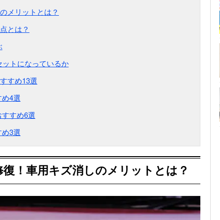
のメリットとは？
点とは？
ぶ
がセットになっているか
すすめ13選
め4選
すすめ6選
め3選
修復！車用キズ消しのメリットとは？