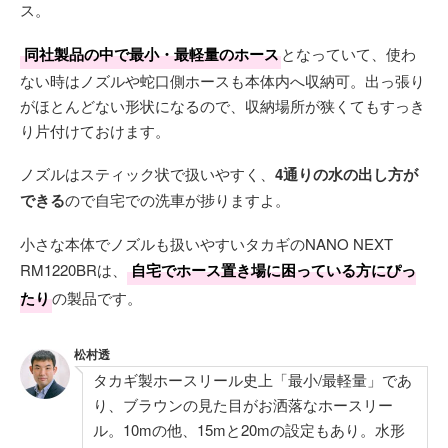
ス。
同社製品の中で最小・最軽量のホース
となっていて、使わ
ない時はノズルや蛇口側ホースも本体内へ収納可。出っ張り
がほとんどない形状になるので、収納場所が狭くてもすっき
り片付けておけます。
ノズルはスティック状で扱いやすく、
4通りの水の出し方が
できる
ので自宅での洗車が捗りますよ。
小さな本体でノズルも扱いやすいタカギのNANO NEXT
RM1220BRは、
自宅でホース置き場に困っている方にぴっ
たり
の製品です。
松村透
タカギ製ホースリール史上「最小/最軽量」であ
り、ブラウンの見た目がお洒落なホースリー
ル。10mの他、15mと20mの設定もあり。水形