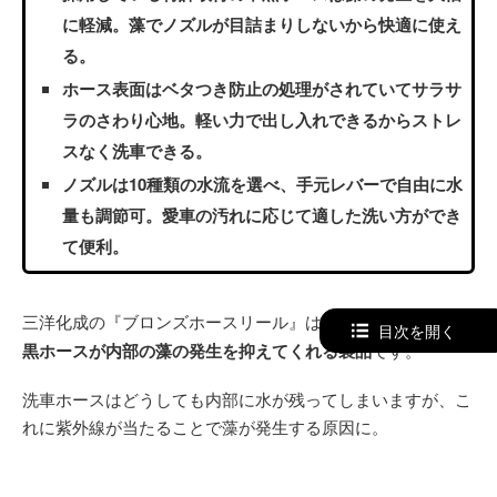
に軽減。藻でノズルが目詰まりしないから快適に使え
る。
ホース表面はベタつき防止の処理がされていてサラサ
ラのさわり心地。軽い力で出し入れできるからストレ
スなく洗車できる。
ノズルは10種類の水流を選べ、手元レバーで自由に水
量も調節可。愛車の汚れに応じて適した洗い方ができ
て便利。
三洋化成の『ブロンズホースリール』は、
特許を取得した中
目次を開く
黒ホースが内部の藻の発生を抑えてくれる製品
です。
洗車ホースはどうしても内部に水が残ってしまいますが、こ
れに紫外線が当たることで藻が発生する原因に。
この製品に使われている中黒ホースは、日光にさられてても