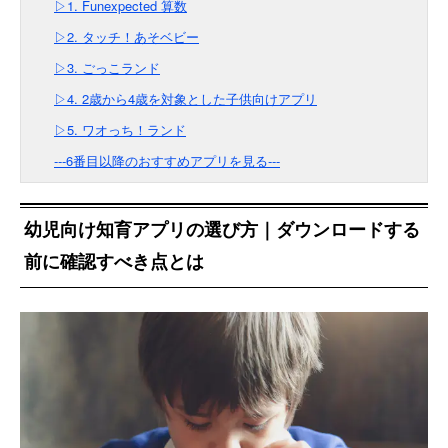
▷1. Funexpected 算数
▷2. タッチ！あそベビー
▷3. ごっこランド
▷4. 2歳から4歳を対象とした子供向けアプリ
▷5. ワオっち！ランド
---6番目以降のおすすめアプリを見る---
幼児向け知育アプリの選び方｜ダウンロードする
前に確認すべき点とは