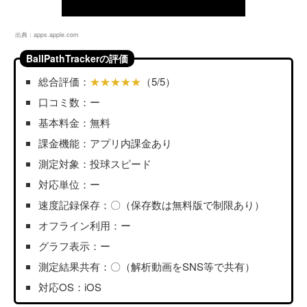
出典：
apps.apple.com
BallPathTrackerの評価
総合評価：
★★★★★
（5/5）
口コミ数：ー
基本料金：無料
課金機能：アプリ内課金あり
測定対象：投球スピード
対応単位：ー
速度記録保存：〇（保存数は無料版で制限あり）
オフライン利用：ー
グラフ表示：ー
測定結果共有：〇（解析動画をSNS等で共有）
対応OS：iOS