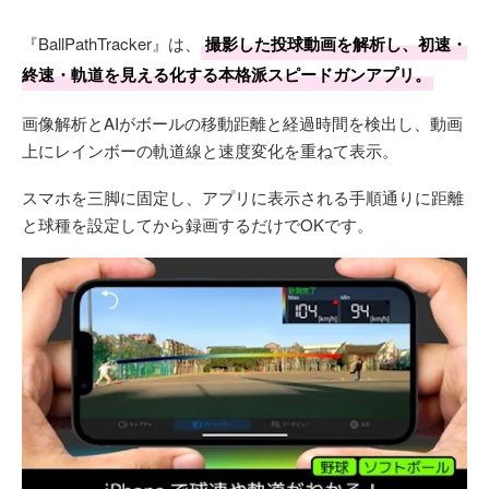
『BallPathTracker』は、
撮影した投球動画を解析し、初速・
終速・軌道を見える化する本格派スピードガンアプリ。
画像解析とAIがボールの移動距離と経過時間を検出し、動画
上にレインボーの軌道線と速度変化を重ねて表示。
スマホを三脚に固定し、アプリに表示される手順通りに距離
と球種を設定してから録画するだけでOKです。