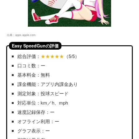
出典：
apps.apple.com
Easy SpeedGunの評価
総合評価：
★★★★★
（5/5）
口コミ数：ー
基本料金：無料
課金機能：アプリ内課金あり
測定対象：投球スピード
対応単位：km／h、mph
速度記録保存：ー
オフライン利用：ー
グラフ表示：ー