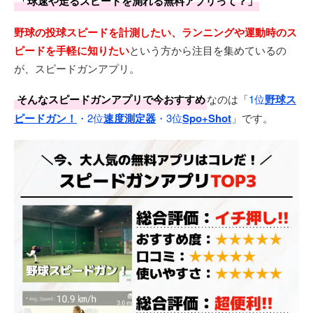
「球速や走るスピードを測れる無料アプリって？」
野球の投球スピードを計測したい、ランニングや運動時のス
ピードを手軽に知りたい
という方から注目を集めているの
が、スピードガンアプリ。
そんなスピードガンアプリで今おすすめ
なのは「
1位
野球ス
ピードガン！
・2位
速度測定器
・3位
Spo+Shot
」です。