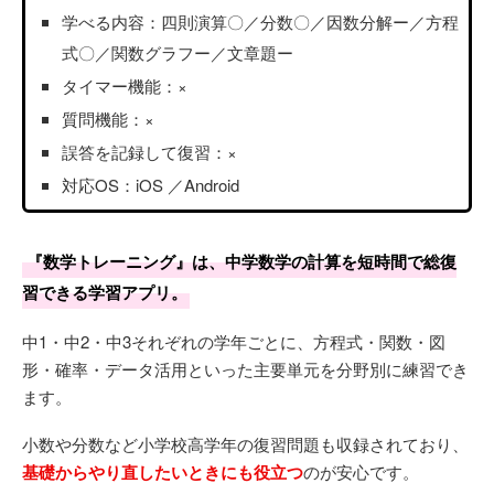
学べる内容：四則演算〇／分数〇／因数分解ー／方程
式〇／関数グラフー／文章題ー
タイマー機能：×
質問機能：×
誤答を記録して復習：×
対応OS：iOS ／Android
『数学トレーニング』は、中学数学の計算を短時間で総復
習できる学習アプリ。
中1・中2・中3それぞれの学年ごとに、方程式・関数・図
形・確率・データ活用といった主要単元を分野別に練習でき
ます。
小数や分数など小学校高学年の復習問題も収録されており、
基礎からやり直したいときにも役立つ
のが安心です。