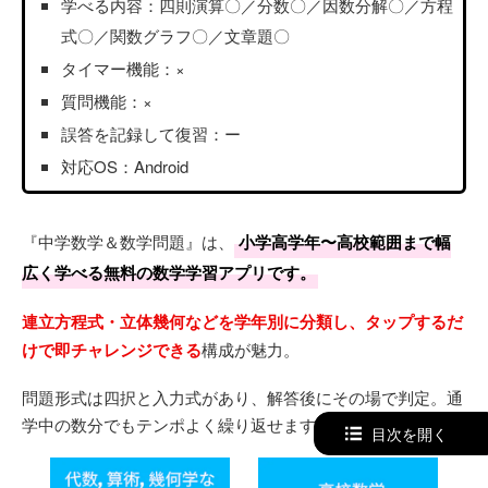
学べる内容：四則演算〇／分数〇／因数分解〇／方程
式〇／関数グラフ〇／文章題〇
タイマー機能：×
質問機能：×
誤答を記録して復習：ー
対応OS：Android
『中学数学＆数学問題』は、
小学高学年〜高校範囲まで幅
広く学べる無料の数学学習アプリです。
連立方程式・立体幾何などを学年別に分類し、タップするだ
けで即チャレンジできる
構成が魅力。
問題形式は四択と入力式があり、解答後にその場で判定。通
学中の数分でもテンポよく繰り返せます。
目次を開く