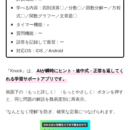
学べる内容：四則演算〇／分数〇／因数分解ー／方程
式〇／関数グラフー／文章題〇
タイマー機能：×
質問機能：ー
誤答を記録して復習：ー
対応OS：iOS ／Android
『Knock』は、
AIが瞬時にヒント・途中式・正答を返してく
れる学習サポートアプリです。
画面下の〈もっと詳しく〉〈もっとやさしく〉ボタンを押す
と、同じ問題の解説を難易度別に再表示。
“なんとなく理解”を防ぎ、確実な定着につなげられます。