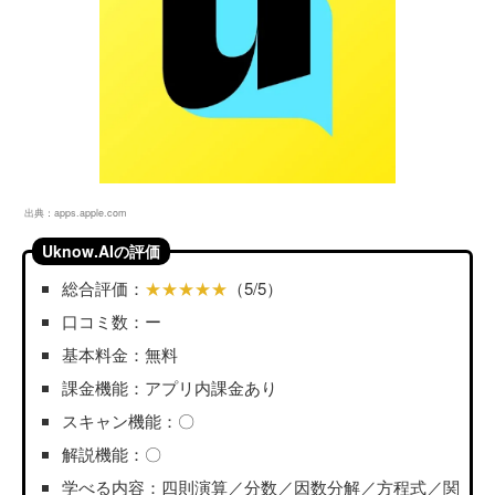
出典：
apps.apple.com
Uknow.AIの評価
総合評価：
★★★★★
（5/5）
口コミ数：ー
基本料金：無料
課金機能：アプリ内課金あり
スキャン機能：〇
解説機能：〇
学べる内容：四則演算／分数／因数分解／方程式／関