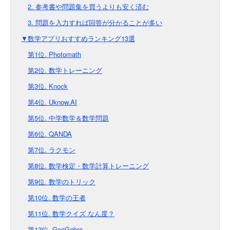
2. 参考書や問題集を買うよりも安く済む
3. 問題を入力すれば回答が分かることが多い
▼数学アプリおすすめランキング13選
第1位. Photomath
第2位. 数学トレーニング
第3位. Knock
第4位. Uknow.AI
第5位. 中学数学＆数学問題
第6位. QANDA
第7位. ラクモン
第8位. 数学検定・数学計算トレーニング
第9位. 数学のトリック
第10位. 数学の王者
第11位. 数学クイズ なん度？
第12位. GeoGebra