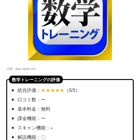
出典：
apps.apple.com
数学トレーニングの評価
総合評価：
★★★★★
（5/5）
口コミ数：ー
基本料金：無料
課金機能：ー
スキャン機能：×
解説機能：〇