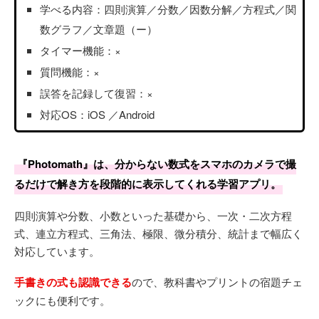
学べる内容：四則演算／分数／因数分解／方程式／関
数グラフ／文章題（ー）
タイマー機能：×
質問機能：×
誤答を記録して復習：×
対応OS：iOS ／Android
『Photomath』は、分からない数式をスマホのカメラで撮
るだけで解き方を段階的に表示してくれる学習アプリ。
四則演算や分数、小数といった基礎から、一次・二次方程
式、連立方程式、三角法、極限、微分積分、統計まで幅広く
対応しています。
手書きの式も認識できる
ので、教科書やプリントの宿題チェ
ックにも便利です。