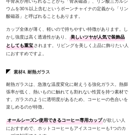
牛骨灰が用いられることから「骨灰磁器」、リン酸三カルシ
ウムを30％以上含むというボーンチャイナの定義から「リン
酸磁器」と呼ばれることもあります。
カップ全体が薄く、軽いので持ちやすい特徴があります。し
かし強度は高く透過性があり、
美しいツヤが人気で装飾品
としても重宝
されます。リビングを美しく上品に飾りたい人
におすすめですよ。
素材4. 耐熱ガラス
耐熱ガラスは、急激な温度変化に耐えうる強化ガラス。熱膨
張率が低く、熱いものに触れても割れない性質を持つ素材で
す。ガラスのように透明度があるため、コーヒーの色合いを
楽しめるのが特徴。
オールシーズン使用できるコーヒー専用カップ
が欲しい人
におすすめで、ホットコーヒーもアイスコーヒーも1つのカ