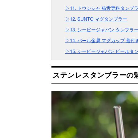
▷11. ドウシシャ 猫舌専科タンブ
▷12. SUNTQ マグタンブラー
▷13. シービージャパン タンブラ
▷14. パール金属 マグカップ 蓋付
▷15. シービージャパン ビールタ
ステンレスタンブラーの