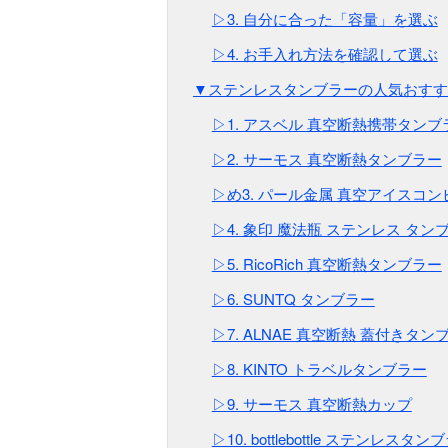
▷3. 自分に合った「容量」を選ぶ
▷4. お手入れ方法を確認して選ぶ
▼ステンレスタンブラーの人気おすす
▷1. アスベル 真空断熱携帯タンブ
▷2. サーモス 真空断熱タンブラー
▷め3. パール金属 真空アイスコ
▷4. 象印 魔法瓶 ステンレス タン
▷5. RicoRich 真空断熱タンブラー
▷6. SUNTQ タンブラー
▷7. ALNAE 真空断熱 蓋付きタン
▷8. KINTO トラベルタンブラー
▷9. サーモス 真空断熱カップ
▷10. bottlebottle ステンレスタン