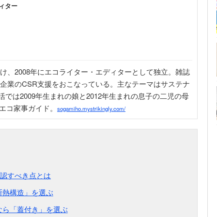
ィター
け、2008年にエコライター・エディターとして独立。雑誌
企業のCSR支援をおこなっている。主なテーマはサステナ
では2009年生まれの娘と2012年生まれの息子の二児の母
utエコ家事ガイド。
sogamiho.mystrikingly.com/
認すべき点とは
断熱構造」を選ぶ
るなら「蓋付き」を選ぶ