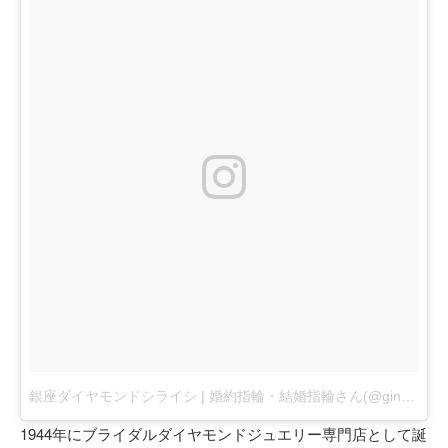
銀座ダイヤモンドシライシ | 婚約指輪・結婚指輪さん(@ginza_diamond_shiraishi)がシェアした投稿
1944年にブライダルダイヤモンドジュエリー専門店として誕