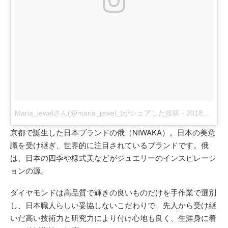
Maria_jewelさん(@maria_jewel_)がシェアした投稿
-
2018年 6月月23日午前5時52分PDT
京都で誕生した日本ブランドの俄（NIWAKA）。日本の美意
識を受け継ぎ、世界的に注目されているブランドです。俄
は、日本の四季や様式美などがジュエリーのインスピレーシ
ョンの源。
ダイヤモンドは高品質で輝きの良いものだけを手作業で選別
し、日本職人らしい妥協しないこだわりで、先人から受け継
いだ高い技術力と研究力により付け心地も良く、生涯身に着