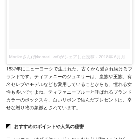
Marikoさん(@komari_wd)がシェアした投稿
-
2018年 6月月15日午前12時06分PDT
1837年にニューヨークで生まれた、古くから愛され続けるブ
ランドです。ティファニーのジュエリーは、皇族や王族、有
名セレブやモデルなども愛用していることからも、憧れる女
性も多いですよね。ティファニーブルーと呼ばれるブランド
カラーのボックスを、白いリボンで結んだプレゼントは、幸
せな贈り物の象徴とされています。
おすすめのポイントや人気の秘密
ティファニーはダイヤモンドへのこだわりが強いことから、