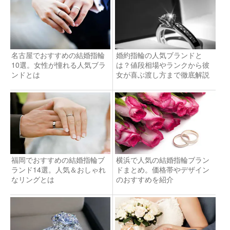
名古屋でおすすめの結婚指輪
婚約指輪の人気ブランドと
10選。女性が憧れる人気ブラ
は？値段相場やランクから彼
ンドとは
女が喜ぶ渡し方まで徹底解説
福岡でおすすめの結婚指輪ブ
横浜で人気の結婚指輪ブラン
ランド14選。人気＆おしゃれ
ドまとめ。価格帯やデザイン
なリングとは
のおすすめを紹介