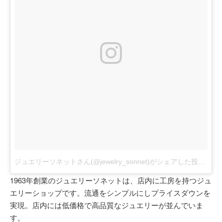
ジュエリーソネットさん(@jewelry_sonnet)がシェアした投稿
-
20
1963年創業のジュエリーソネットは、店内に工房を持つジュ
エリーショップです。流通をシンプルにしプライスダウンを
実現。店内には低価格で高品質なジュエリーが並んでいま
す。