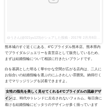
ゆうさん(@321yu123)がシェアした投稿
-
2017年 2月月8日午後5時22分PST
熊本城のすぐ近くにある、4℃ブライダル熊本店。熊本県内
でブライダルジュエリーを直営店として販売しているため、
まずは結婚指輪について相談に行きたいブランドです。
白を基調とした明るく華やかな空間が広がる店内は、二人に
お似合いの結婚指輪を選ぶのにふさわしい雰囲気。納得行く
までマリッジリングを試着できますよ。
女性の指先を美しく見せてくれる4℃ブライダルの流線デザ
イン
は、時代やトレンドに左右されないフォルム。毎日身に
着ける結婚指輪にピッタリのデザインが多く揃っています