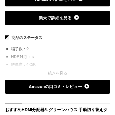
楽天で詳細を見る
商品のステータス
端子数：2
HDR対応： ×
解像度：4K2K
電源タイプ：ACアダプタ
続きを見る
カスケード接続：◯
Amazonの口コミ・レビュー
HDMI音声フォーマット：Dolby TrueHD
車対応：×
おすすめHDMI分配器5. グリーンハウス 手動切り替えタ