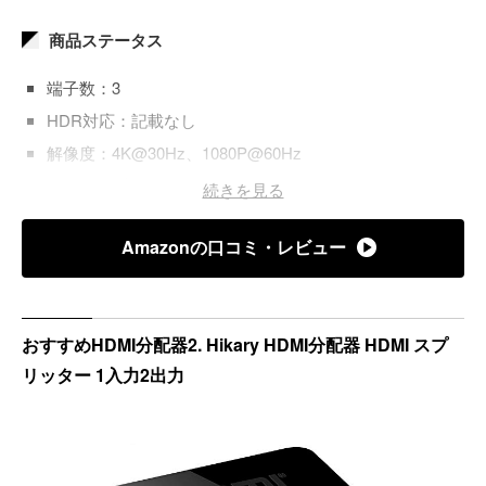
商品ステータス
端子数：3
HDR対応：記載なし
解像度：4K@30Hz、1080P@60Hz
電源タイプ：セルフパワー
続きを見る
カスケード接続：記載なし
Amazonの口コミ・レビュー
HDMI音声フォーマット：記載なし
車対応：記載なし
おすすめHDMI分配器2. Hikary HDMI分配器 HDMI スプ
リッター 1入力2出力