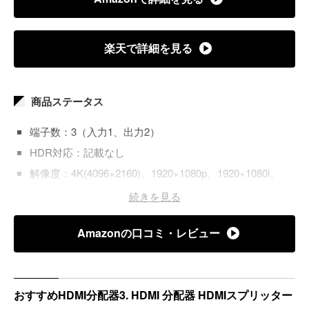
楽天で詳細を見る
商品ステータス
端子数：3（入力1、出力2）
HDR対応：記載なし
解像度：4K(4096×2160)、1920×1080p、1920×1080i、
1280×720p、640×480p
続きを見る
電源タイプ：USBケーブル
Amazonの口コミ・レビュー
カスケード接続：記載なし
HDMI音声フォーマット：Dolby TrueHD、Dolby Digital、
DSD、DTS-HD Master Audio、DTS、PCM 2ch
おすすめHDMI分配器3. HDMI 分配器 HDMIスプリッター
車対応：記載なし