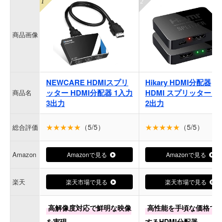
商品画像
NEWCARE HDMIスプリ
Hikary HDMI分配器
ッター HDMI分配器 1入力
HDMI スプリッター 1
商品名
3出力
2出力
★★★★★
（5/5）
★★★★★
（5/5）
総合評価
Amazon
Amazonで見る
Amazonで見る
楽天
楽天市場で見る
楽天市場で見る
高解像度対応で鮮明な映像
高性能を手頃な価格で
を実現。
するHDMI分配器。