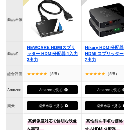
商品画像
NEWCARE HDMIスプリ
Hikary HDMI分配器
ッター HDMI分配器 1入力
HDMI スプリッター 1
商品名
3出力
2出力
★★★★★
（5/5）
★★★★★
（5/5）
総合評価
Amazon
Amazonで見る
Amazonで見る
楽天
楽天市場で見る
楽天市場で見る
高解像度対応で鮮明な映像
高性能を手頃な価格で
を実現。
するHDMI分配器。