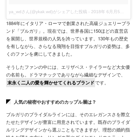
ya_wdさん(@ykak.wd)がシェアした投稿
-
2018年 6月月5日午前6時22分PDT
1884年にイタリア・ローマで創業された高級ジュエリーブラ
ンド「ブルガリ」。現在では、世界各国に150ほどの直営店
を展開し、世界規模の人気を誇っています。130年もの歴史
を有しながら、さらなる飛翔を目指すブルガリの姿勢は、多
くのファンを虜にしてきました。
そうしたファンの中には、エリザベス・テイラーなど大女優
の名前も。ドラマチックでありながら繊細なデザインで、
末永く二人の愛を輝かせてくれるブランド
です。
人気の秘密やおすすめのカップル層は？
ブルガリのブライダルラインには、そのエレガンスさを際立
たせたデザインが豊富に用意されています。既存のブライダ
ルリングデザインから選ぶこともできますが、理想の婚約指