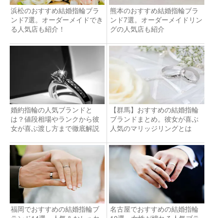
浜松のおすすめ結婚指輪ブラ
熊本のおすすめ結婚指輪ブラ
ンド7選。オーダーメイドでき
ンド7選。オーダーメイドリン
る人気店も紹介！
グの人気店も紹介
婚約指輪の人気ブランドと
【群馬】おすすめの結婚指輪
は？値段相場やランクから彼
ブランドまとめ。彼女が喜ぶ
女が喜ぶ渡し方まで徹底解説
人気のマリッジリングとは
福岡でおすすめの結婚指輪ブ
名古屋でおすすめの結婚指輪
ランド14選。人気＆おしゃれ
10選。女性が憧れる人気ブラ