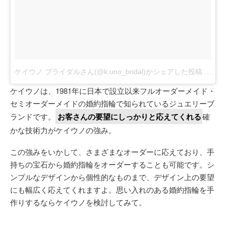
ケイウノ ブライダルさん(@k.uno_bridal)がシェアした投稿
-
201
ケイウノは、1981年に日本で設立以来フルオーダーメイド・
セミオーダーメイドの婚約指輪で知られているジュエリーブ
ランドです。
お客さんの要望にしっかりと応えてくれる
確
かな技術力がケイウノの強み。
この強みをいかして、さまざまなオーダーに応えており、手
持ちの宝石から婚約指輪をオーダーすることも可能です。シ
ンプルなデザインから個性的なものまで、デザイン上の要望
にも幅広く応えてくれますよ。思い入れのある婚約指輪を手
作りするならケイウノを検討してみて。