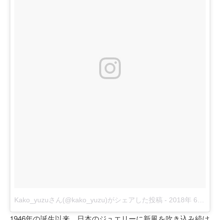
Kako_yuzuさん(@kako_yuzu)がシェアした投稿
-
2018年 6月月1日午前6時46分PDT
1946年の誕生以来、日本のジュエリーに新風を吹き込み続け