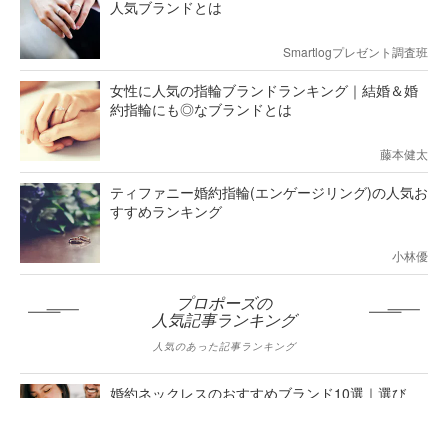
人気ブランドとは
Smartlogプレゼント調査班
女性に人気の指輪ブランドランキング｜結婚＆婚
約指輪にも◎なブランドとは
藤本健太
ティファニー婚約指輪(エンゲージリング)の人気お
すすめランキング
小林優
プロポーズの
人気記事ランキング
人気のあった記事ランキング
婚約ネックレスのおすすめブランド10選｜選び
方＆人気ジュエリーを徹底解説！
小林優