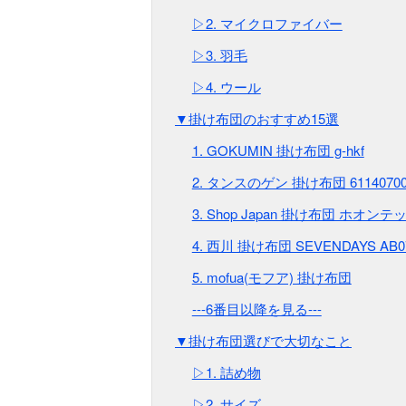
▷2. マイクロファイバー
▷3. 羽毛
▷4. ウール
▼掛け布団のおすすめ15選
1. GOKUMIN 掛け布団 g-hkf
2. タンスのゲン 掛け布団 6114070
3. Shop Japan 掛け布団 ホオ
4. 西川 掛け布団 SEVENDAYS AB0
5. mofua(モフア) 掛け布団
---6番目以降を見る---
▼掛け布団選びで大切なこと
▷1. 詰め物
▷2. サイズ