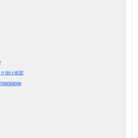
0
ンテック掛け布団
7660580W