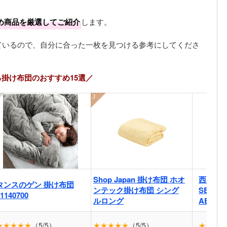
め商品を厳選してご紹介
します。
ているので、自分に合った一枚を見つける参考にしてくださ
掛け布団のおすすめ15選／
Shop Japan 掛け布団 ホオ
西川 掛
タンスのゲン 掛け布団
ンテック掛け布団 シング
SEVEN
1140700
ルロング
AB0766
★★★★★
（5/5）
★★★★★
（5/5）
★★★★