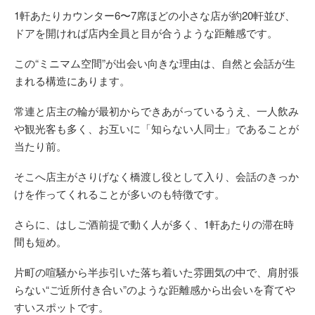
1軒あたりカウンター6〜7席ほどの小さな店が約20軒並び、
ドアを開ければ店内全員と目が合うような距離感です。
この“ミニマム空間”が出会い向きな理由は、自然と会話が生
まれる構造にあります。
常連と店主の輪が最初からできあがっているうえ、一人飲み
や観光客も多く、お互いに「知らない人同士」であることが
当たり前。
そこへ店主がさりげなく橋渡し役として入り、会話のきっか
けを作ってくれることが多いのも特徴です。
さらに、はしご酒前提で動く人が多く、1軒あたりの滞在時
間も短め。
片町の喧騒から半歩引いた落ち着いた雰囲気の中で、肩肘張
らない“ご近所付き合い”のような距離感から出会いを育てや
すいスポットです。