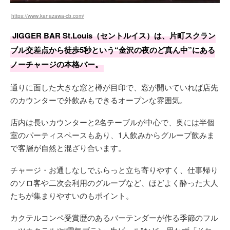
https://www.kanazawa-cb.com/
JIGGER BAR St.Louis（セントルイス）は、片町スクラン
ブル交差点から徒歩5秒という“金沢の夜のど真ん中”にある
ノーチャージの本格バー。
通りに面した大きな窓と樽が目印で、窓が開いていれば店先
のカウンターで外飲みもできるオープンな雰囲気。
店内は長いカウンターと2名テーブルが中心で、奥には半個
室のパーティスペースもあり、1人飲みからグループ飲みま
で客層が自然と混ざり合います。
チャージ・お通しなしでふらっと立ち寄りやすく、仕事帰り
のソロ客や二次会利用のグループなど、ほどよく酔った大人
たちが集まりやすいのもポイント。
カクテルコンペ受賞歴のあるバーテンダーが作る季節のフル