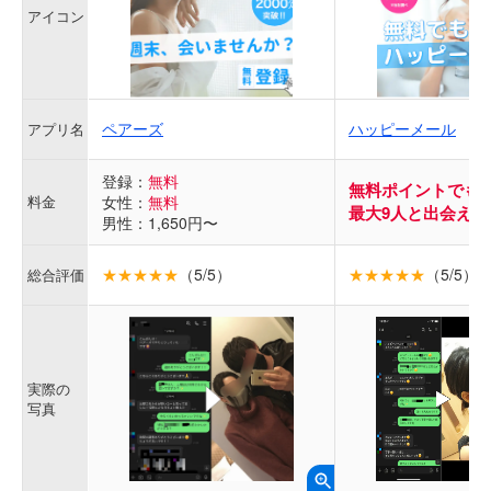
アイコン
ペアーズ
ハッピーメール
アプリ名
登録：
無料
無料ポイントでも
料金
女性：
無料
最大9人と出会える!
男性：1,650円〜
★★★★★
（5/5）
★★★★★
（5/5）
総合評価
実際の
写真