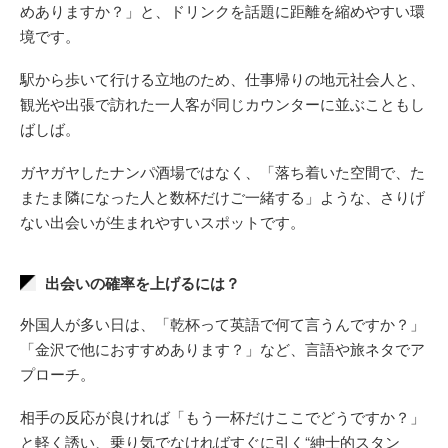
めありますか？」と、ドリンクを話題に距離を縮めやすい環
境です。
駅から歩いて行ける立地のため、仕事帰りの地元社会人と、
観光や出張で訪れた一人客が同じカウンターに並ぶこともし
ばしば。
ガヤガヤしたナンパ酒場ではなく、「落ち着いた空間で、た
またま隣になった人と数杯だけご一緒する」ような、さりげ
ない出会いが生まれやすいスポットです。
出会いの確率を上げるには？
外国人が多い日は、「乾杯って英語で何て言うんですか？」
「金沢で他におすすめあります？」など、言語や旅ネタでア
プローチ。
相手の反応が良ければ「もう一杯だけここでどうですか？」
と軽く誘い、乗り気でなければすぐに引く“紳士的スタン