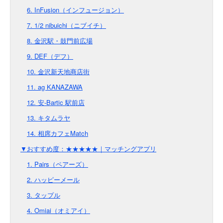
6. InFusion（インフュージョン）
7. 1/2 nibuichi（ニブイチ）
8. 金沢駅・鼓門前広場
9. DEF（デフ）
10. 金沢新天地商店街
11. ag KANAZAWA
12. 安-Bartic 駅前店
13. キタムラヤ
14. 相席カフェMatch
▼おすすめ度：★★★★★｜マッチングアプリ
1. Pairs（ペアーズ）
2. ハッピーメール
3. タップル
4. Omiai（オミアイ）