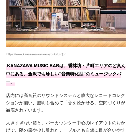
https://www.kanazawa-kankoukyoukai.or.jp/
KANAZAWA MUSIC BARは、香林坊・片町エリアのど真ん
中にある、金沢でも珍しい“音楽特化型”のミュージックバ
ー。
店内には高音質のサウンドシステムと膨大なレコードコレク
ションが揃い、照明も含めて「音を聴かせる」空間づくりが
徹底されています。
大きすぎない箱と、バーカウンター中心のレイアウトのおか
げで、隣の席や少し離れたテーブルとも自然に目が合いやす