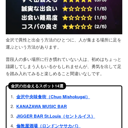
金沢で異性と出会う方法のひとつに、人が集まる場所に足を
運ぶという方法があります。
普段人の多い場所に行き慣れていない人は、初めはちょっと
躊躇してしまう人もいるかもしれませんが、勇気を出して足
を踏み入れてみると楽しめること間違いなしです。
金沢の出会えるスポット14選
金沢中央味食街（Chuo Mishokugai）
KANAZAWA MUSIC BAR
JIGGER BAR St.Louis（セントルイス）
倫敦屋酒場（ロンドンヤサカバ）