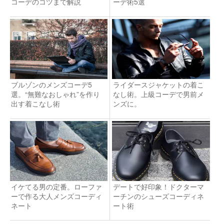
コーデのコツまで解説
ーデ術5選
ブルゾンのメンズコーデ5
ライダースジャケットの着こ
選。“無難なおしゃれ”を作り
なし術。上級コーデで男前メ
出す着こなし術
ンズに。
イケてる男の定番。ローファ
デートで好印象！ドクターマ
ーで作る大人メンズコーディ
ーチンのシューズコーディネ
ネート
ート術