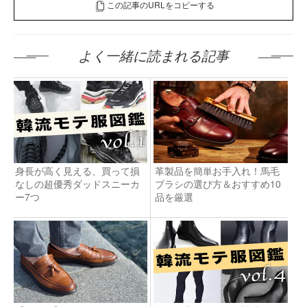
この記事のURLをコピーする
よく一緒に読まれる記事
身長が高く見える、買って損
革製品を簡単お手入れ！馬毛
なしの超優秀ダッドスニーカ
ブラシの選び方＆おすすめ10
ー7つ
品を厳選