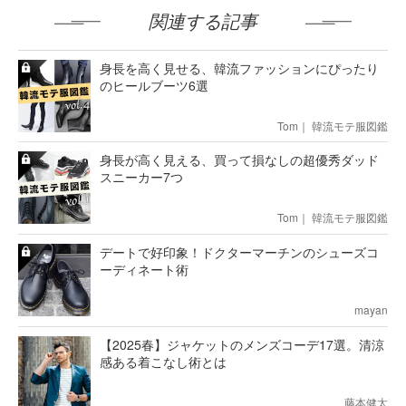
関連する記事
身長を高く見せる、韓流ファッションにぴったり
のヒールブーツ6選
Tom｜ 韓流モテ服図鑑
身長が高く見える、買って損なしの超優秀ダッド
スニーカー7つ
Tom｜ 韓流モテ服図鑑
デートで好印象！ドクターマーチンのシューズコ
ーディネート術
mayan
【2025春】ジャケットのメンズコーデ17選。清涼
感ある着こなし術とは
藤本健太