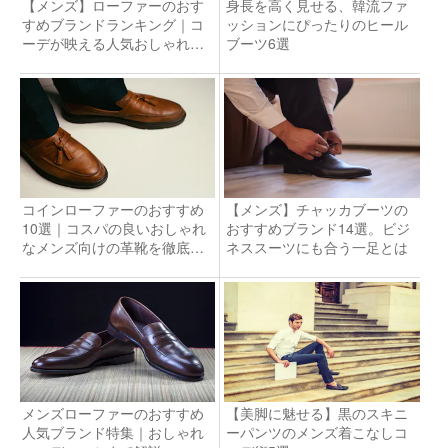
【メンズ】ローファーのおす
身長を高く見せる、韓流ファ
すめブランドランキング｜コ
ッションにぴったりのヒール
ーデが映える人気おしゃれ靴
ブーツ6選
とは？
コインローファーのおすすめ
【メンズ】チャッカブーツの
10選｜コスパの良いおしゃれ
おすすめブランド14選。ビジ
なメンズ向けの革靴を徹底解
ネススーツにも合う一足とは
説
メンズローファーのおすすめ
【美脚に魅せる】黒のスキニ
人気ブランド特集｜おしゃれ
ーパンツのメンズ着こなしコ