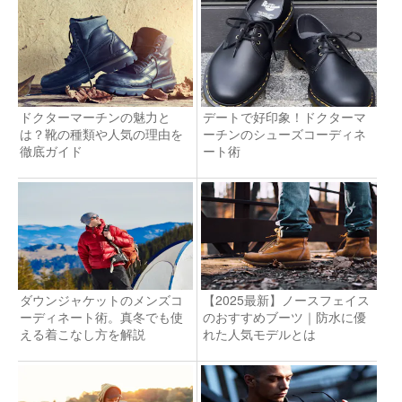
ドクターマーチンの魅力と
デートで好印象！ドクターマ
は？靴の種類や人気の理由を
ーチンのシューズコーディネ
徹底ガイド
ート術
ダウンジャケットのメンズコ
【2025最新】ノースフェイス
ーディネート術。真冬でも使
のおすすめブーツ｜防水に優
える着こなし方を解説
れた人気モデルとは