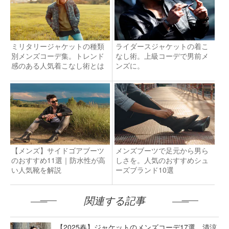
ミリタリージャケットの種類
ライダースジャケットの着こ
別メンズコーデ集。トレンド
なし術。上級コーデで男前メ
感のある人気着こなし術とは
ンズに。
【メンズ】サイドゴアブーツ
メンズブーツで足元から男ら
のおすすめ11選｜防水性が高
しさを。人気のおすすめシュ
い人気靴を解説
ーズブランド10選
関連する記事
【2025春】ジャケットのメンズコーデ17選。清涼