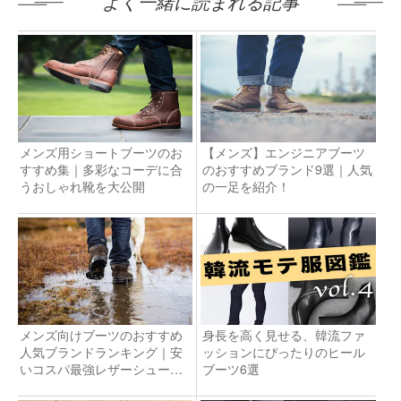
よく一緒に読まれる記事
メンズ用ショートブーツのお
【メンズ】エンジニアブーツ
すすめ集｜多彩なコーデに合
のおすすめブランド9選｜人気
うおしゃれ靴を大公開
の一足を紹介！
メンズ向けブーツのおすすめ
身長を高く見せる、韓流ファ
人気ブランドランキング｜安
ッションにぴったりのヒール
いコスパ最強レザーシューズ
ブーツ6選
とは