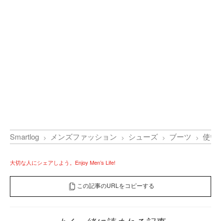
Smartlog
メンズファッション
シューズ
ブーツ
使い
大切な人にシェアしよう。Enjoy Men’s Life!
この記事のURLをコピーする