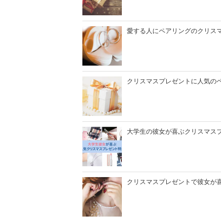
愛する人にペアリングのクリス
クリスマスプレゼントに人気のペ
大学生の彼女が喜ぶクリスマス
クリスマスプレゼントで彼女が喜