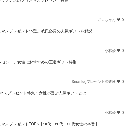
ガンちゃん
0
マスプレゼント15選。彼氏必見の人気ギフトを解説
小林優
0
レゼント。女性におすすめの王道ギフト特集
Smartlogプレゼント調査班
0
スマスプレゼント特集！女性が喜ぶ人気ギフトとは
小林優
0
スプレゼントTOP5【10代・20代・30代女性の本音】