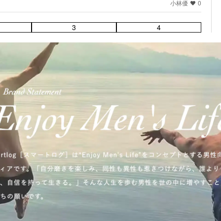
小林優
0
3
4