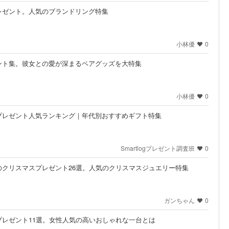
レゼント。人気のブランドリング特集
小林優
0
ント集。彼女との愛が深まるペアグッズを大特集
小林優
0
プレゼント人気ランキング｜年代別おすすめギフト特集
Smartlogプレゼント調査班
0
クリスマスプレゼント26選。人気のクリスマスジュエリー特集
ガンちゃん
0
レゼント11選。女性人気の高いおしゃれな一台とは