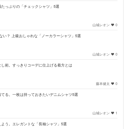
感たっぷりの「チェックシャツ」5選
山城レオン
0
ない？ 上級おしゃれな「ノーカラーシャツ」5選
山城レオン
0
なし術。すっきりコーデに仕上げる着方とは
藤本健太
0
着てる。一枚は持っておきたいデニムシャツ5選
山城レオン
1
えよう。エレガントな「長袖シャツ」5選