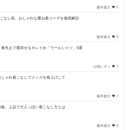
藤本健太
0
着こなし術。おしゃれな重ね着コーデを徹底解説
藤本健太
0
。春先まで着回せるキレイめ「ウールシャツ」5選
山城レオン
1
おしゃれ着こなしでメンズを格上げして
藤本健太
1
特集。上品で大人っぽい着こなし方とは
藤本健太
0