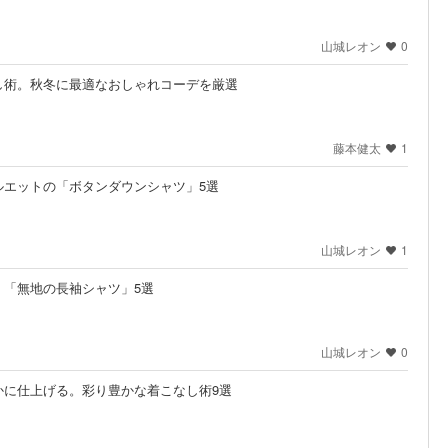
山城レオン
0
し術。秋冬に最適なおしゃれコーデを厳選
藤本健太
1
ルエットの「ボタンダウンシャツ」5選
山城レオン
1
。「無地の長袖シャツ」5選
山城レオン
0
かに仕上げる。彩り豊かな着こなし術9選