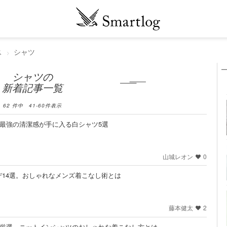
ス
シャツ
シャツの
新着記事一覧
62
件中
41
-
60
件表示
。最強の清潔感が手に入る白シャツ5選
山城レオン
0
14選。おしゃれなメンズ着こなし術とは
藤本健太
2
を厳選。ニットインシャツのおしゃれな着こなし方とは