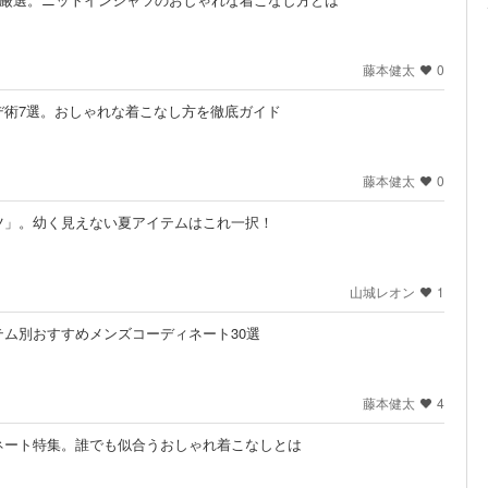
藤本健太
0
デ術7選。おしゃれな着こなし方を徹底ガイド
藤本健太
0
ツ」。幼く見えない夏アイテムはこれ一択！
山城レオン
1
ム別おすすめメンズコーディネート30選
藤本健太
4
ネート特集。誰でも似合うおしゃれ着こなしとは