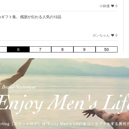
小林優
0
ギフト集。感謝が伝わる人気の12品
ガンちゃん
0
6
7
8
9
50