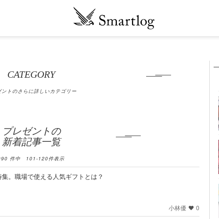
CATEGORY
ゼントのさらに詳しいカテゴリー
プレゼントの
新着記事一覧
990
件中
101
-
120
件表示
特集。職場で使える人気ギフトとは？
小林優
0