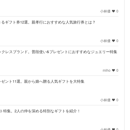
小林優
0
るギフト券12選。親孝行におすすめな人気旅行券とは？
小林優
0
ックレスブランド。普段使い&プレゼントにおすすめなジュエリー特集
miho
0
ゼント11選。親から娘へ贈る人気ギフトを大特集
小林優
0
ト特集。2人の仲を深める特別なギフトを紹介！
小林優
0