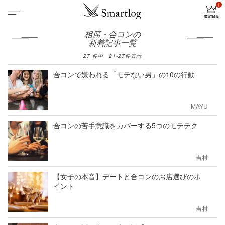
相席・合コンの
新着記事一覧
27
件中
21
-
27
件表示
合コンで嫌われる「モテない男」の10の行動
MAYU
合コンの苦手意識をカバーする5つのモテテク
吉村
【女子の本音】デートと合コンのお店選びのポ
イント
吉村