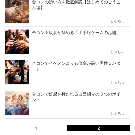
合コンの誘い方を徹底解説【はじめてのごうこ
ん編】
しゃちょ
合コン上級者が勧める「山手線ゲームのお題」
しゃちょ
合コンでイケメンよりも倍率が高い男性５パタ
ーン
しゃちょ
合コンで好感を持たれる自己紹介の３つのポイ
ント
しゃちょ
1
2