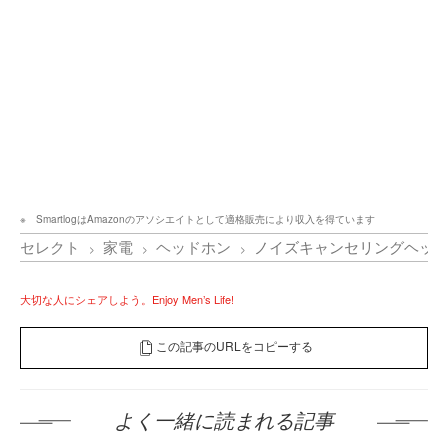
SmartlogはAmazonのアソシエイトとして適格販売により収入を得ています
セレクト
家電
ヘッドホン
ノイズキャンセリングヘッド
大切な人にシェアしよう。Enjoy Men’s Life!
この記事のURLをコピーする
よく一緒に読まれる記事