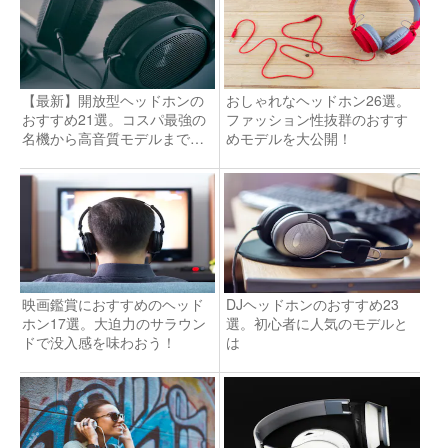
【最新】開放型ヘッドホンの
おしゃれなヘッドホン26選。
おすすめ21選。コスパ最強の
ファッション性抜群のおすす
名機から高音質モデルまで比
めモデルを大公開！
較！
映画鑑賞におすすめのヘッド
DJヘッドホンのおすすめ23
ホン17選。大迫力のサラウン
選。初心者に人気のモデルと
ドで没入感を味わおう！
は