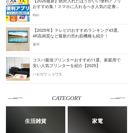
【2026最新】絶対入れたほうがいい便利アプリ
おすすめ集！スマホに入れるべき人気の定番...
Ken
【2025年】テレビのおすすめランキング43選。
4K高画質など最新の売れ筋機種も紹介！
恭平
コスパ最強プリンターおすすめ11選。家庭用で
安い人気プリンターを紹介【2025】
ハセガワ ショウタ
CATEGORY
生活雑貨
家電