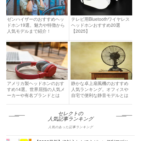
ゼンハイザーのおすすめヘッ
テレビ用Bluetoothワイヤレス
ドホン19選。魅力や特徴から
ヘッドホンおすすめ20選
人気モデルまで紹介！
【2025】
アメリカ製ヘッドホンのおす
静かな卓上扇風機のおすすめ
すめ14選。世界屈指の人気メ
人気ランキング。オフィスや
ーカーや有名ブランドとは
自宅で便利な静音モデルとは
セレクトの
人気記事ランキング
人気のあった記事ランキング