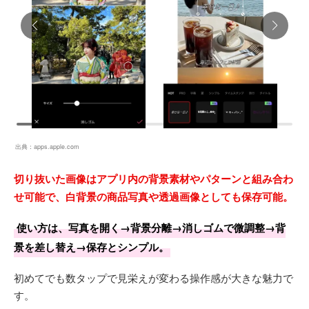
出典：
apps.apple.com
切り抜いた画像はアプリ内の背景素材やパターンと組み合わ
せ可能で、白背景の商品写真や透過画像としても保存可能。
使い方は、写真を開く→背景分離→消しゴムで微調整→背
景を差し替え→保存とシンプル。
初めてでも数タップで見栄えが変わる操作感が大きな魅力で
す。