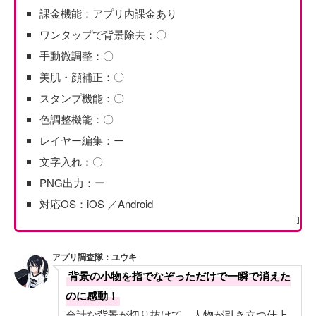
課金機能：アプリ内課金あり
ワンタップで背景除去：〇
手動微調整：〇
美肌・顔補正：〇
スタンプ機能：〇
色調整機能：〇
レイヤー編集：ー
文字入れ：〇
PNG出力：ー
対応OS：iOS ／Android
]
アプリ調査隊：ユウキ
背景の小物を指でなぞっただけで一瞬で消えた
のに感動！
余計な背景が切り抜けて、人物が引き立つ仕上