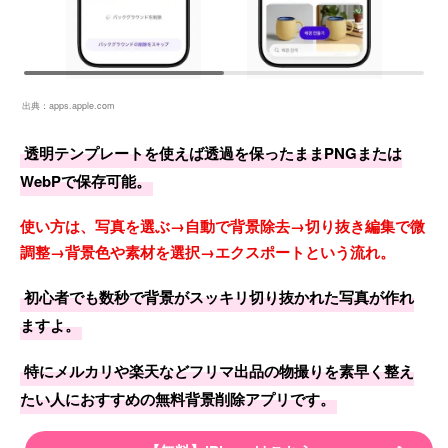
出典：
apps.apple.com
透明テンプレートを使えば透過を保ったままPNGまたは
WebPで保存可能。
使い方は、写真を選ぶ→自動で背景除去→切り抜き編集で微
調整→背景色や素材を選択→エクスポートという流れ。
初心者でも数秒で背景がスッキリ切り抜かれた写真が作れ
ますよ。
特にメルカリや楽天などフリマ出品の物撮りを素早く整え
たい人におすすめの無料背景削除アプリです。