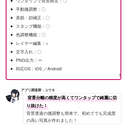
ワンタップで背景除去：〇
手動微調整：〇
美肌・顔補正：〇
スタンプ機能：〇
色調整機能：〇
レイヤー編集：×
文字入れ：〇
PNG出力：ー
対応OS：iOS ／Android
]
アプリ調査隊：ユウキ
背景分離の精度が高くてワンタップで綺麗に切
り抜けた！
背景透過の微調整も簡単で、初めてでも完成度
の高い写真が作れました！