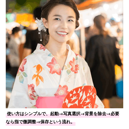
使い方はシンプルで、起動→写真選択→背景を除去→必要
なら指で微調整→保存という流れ。