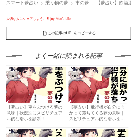
スマート夢占い
乗り物の夢
車の夢
【夢占い】飲酒運
大切な人にシェアしよう。Enjoy Men’s Life!
この記事のURLをコピーする
よく一緒に読まれる記事
【夢占い】車をぶつける夢の
【夢占い】飛行機が自分に向
意味｜状況別にスピリチュア
かって落ちてくる夢の意味｜
ル的な暗示を診断！
スピリチュアル的な暗示を診
断！