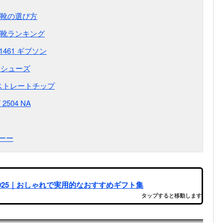
靴の選び方
靴ランキング
461 ギブソン
スシューズ
ストレートチップ
504 NA
ーー
025｜おしゃれで実用的なおすすめギフト集
タップすると移動します