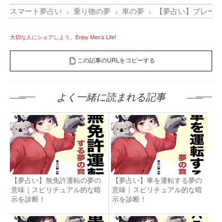
スマート夢占い
乗り物の夢
車の夢
【夢占い】ブレー
大切な人にシェアしよう。Enjoy Men’s Life!
この記事のURLをコピーする
よく一緒に読まれる記事
【夢占い】無免許運転の夢の
【夢占い】車を運転する夢の
意味｜スピリチュアル的な暗
意味｜スピリチュアル的な暗
示を診断！
示を診断！