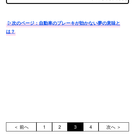
▷次のページ：自動車のブレーキが効かない夢の意味と
は？
＜ 前へ
1
2
3
4
次へ ＞