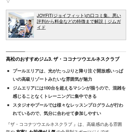
▽
JOYFIT(ジョイフィット)の口コミ集。悪い
評判から料金などの特徴まで解説｜ジムガ
イド
高松のおすすめジム3. ザ・ココナツウエルネスクラブ
プールエリアは、光がたっぷりと降り注ぐ開放感いっぱ
いの高級リゾートみたいな雰囲気が魅力
ジムエリアには100台を超えるマシンが揃うので、混雑を
感じることなくトレーニングに集中できる
スタジオやプールでは様々なレッスンプログラムが行わ
れているので、気分に合わせて参加しやすい
『ザ・ココナツウエルネスクラブ 』は、高級感のある雰囲
気や
充実した設備が人気
の会員制スポーツジムです。