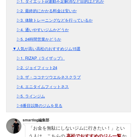
▷1. ダイエットor運動不足解消など目的はどれか
▷2. 最終的にかかる料金は安いか
▷3. 体験トレーニングなどを行っているか
▷4. 通いやすいジムかどうか
▷5. 24時間営業かどうか
▼人気が高い高松のおすすめジム15選
▷1. RIZAP（ライザップ）
▷2. ジョイフィット24
▷3. ザ・ココナツウエルネスクラブ
▷4. エニタイムフィットネス
▷5. ラインジム
▷6番目以降のジムを見る
smartlog編集部
「お金を無駄にしないジムに行きたい！」とい
う人は、こちらの
高松でおすすめのジム一覧
か