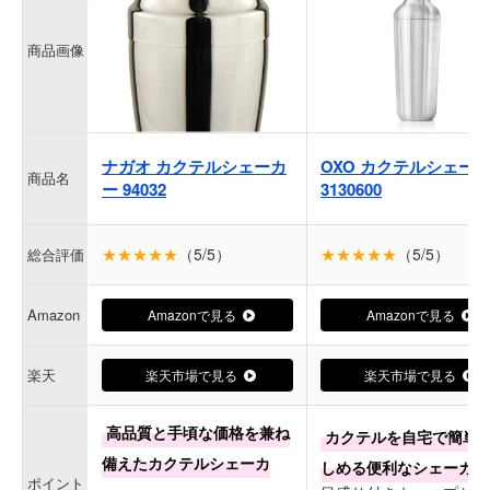
商品画像
ナガオ カクテルシェーカ
OXO カクテルシェー
商品名
ー 94032
3130600
★★★★★
（5/5）
★★★★★
（5/5）
総合評価
Amazon
Amazonで見る
Amazonで見る
楽天
楽天市場で見る
楽天市場で見る
高品質と手頃な価格を兼ね
カクテルを自宅で簡単
備えたカクテルシェーカ
しめる便利なシェーカー
ポイント