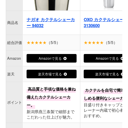
ナガオ カクテルシェーカ
OXO カクテルシェー
商品名
ー 94032
3130600
★★★★★
（5/5）
★★★★★
（5/5）
総合評価
Amazon
Amazonで見る
Amazonで見る
楽天
楽天市場で見る
楽天市場で見る
高品質と手頃な価格を兼ね
カクテルを自宅で簡単
備えたカクテルシェーカ
しめる便利なシェーカー
ポイント
目盛り付きキャップとス
ー。
レーナー内蔵で初心者に
新潟県燕三条製で細部まで
おすすめ。
こだわった仕上げが魅力。