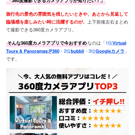
「360度撮影できるカメラアプリが知りたい！」
旅行先の景色の雰囲気を残したいときや、あとから見返して
臨場感を楽しみたい時に活躍するのが、
上下前後左右まとめ
て撮影できる360度カメラアプリ。
そんな360度カメラアプリで今おすすめ
なのは「
1位
Virtual
Tours & Panoramas:P360
・2位
bubbli
・3位
Googleカメラ
」
です。