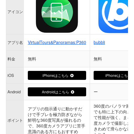
アイコン
VirtualTours&Panoramas:P360
bubbli
アプリ名
無料
無料
料金
iOS
iPhoneはこちら
iPhoneはこちら
ー
Android
Androidはこちら
360度のパノラマ風
アプリの指示通りに動かすだ
でも特に上下の向き
けで手ブレを極力防ぎながら
て性能が強く、まるで
鮮明な360度写真が撮れるの
ポイント
度カメラで撮影した
で、360度カメラアプリに苦手
きわめて滑らかな画
意識のある方にもおすすめ