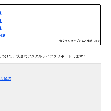
選
選
選
4選
青文字をタップすると移動します
見つけて、快適なデジタルライフをサポートします！
類を解説