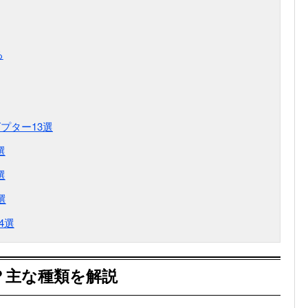
る
プター13選
選
選
選
4選
？主な種類を解説