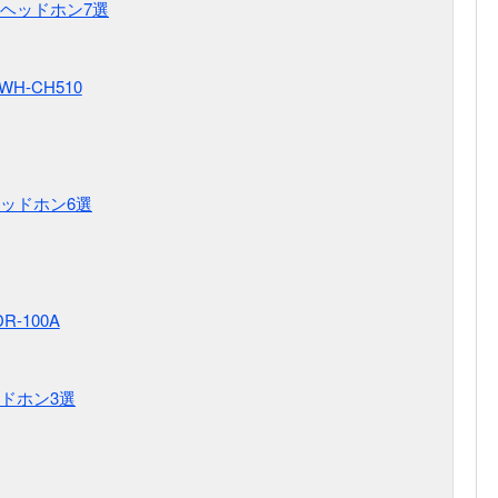
ヘッドホン7選
H-CH510
ッドホン6選
R-100A
ドホン3選