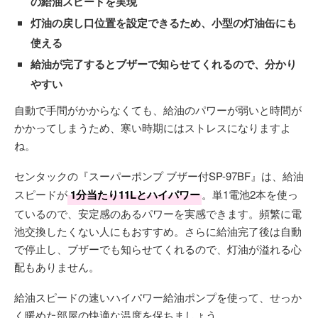
の給油スピードを実現
灯油の戻し口位置を設定できるため、小型の灯油缶にも
使える
給油が完了するとブザーで知らせてくれるので、分かり
やすい
自動で手間がかからなくても、給油のパワーが弱いと時間が
かかってしまうため、寒い時期にはストレスになりますよ
ね。
センタックの『スーパーポンプ ブザー付SP-97BF』は、給油
スピードが
1分当たり11Lとハイパワー
。単1電池2本を使っ
ているので、安定感のあるパワーを実感できます。頻繁に電
池交換したくない人にもおすすめ。さらに給油完了後は自動
で停止し、ブザーでも知らせてくれるので、灯油が溢れる心
配もありません。
給油スピードの速いハイパワー給油ポンプを使って、せっか
く暖めた部屋の快適な温度を保ちましょう。