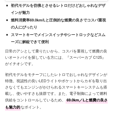
初代モデルを彷彿とさせるレトロだけどおしゃれなデザ
インが魅力
燃料消費率69.0km/Lと圧倒的な燃費の良さでコスパ重視
の人にぴったり
スマートキーでメインスイッチやシートロックなどスム
ーズに解錠できて便利
日常のアシとして乗りたいから、コスパを重視して燃費の良
いオートバイを探している方には、『スーパーカブ C125』
がイチオシです。
初代モデルをモチーフにしたレトロでおしゃれなデザインが
特徴。視認性の良いLEDライトやポケットからカギを取り出
さなくてもエンジンがかけられるスマートキーシステムも搭
載し、使いやすさも抜群です。また、電子制御によって燃料
供給をコントロールしているため、
69.0km／Lと燃費の良さ
も魅力的
なポイント。