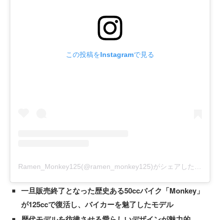
この投稿をInstagramで見る
Ramen_Monkey125(@ramen_monkey125)がシェアした投稿
-
2
一旦販売終了となった歴史ある50ccバイク「Monkey」
が125ccで復活し、バイカーを魅了したモデル
歴代モデルを彷彿させる愛らしいデザインが魅力的