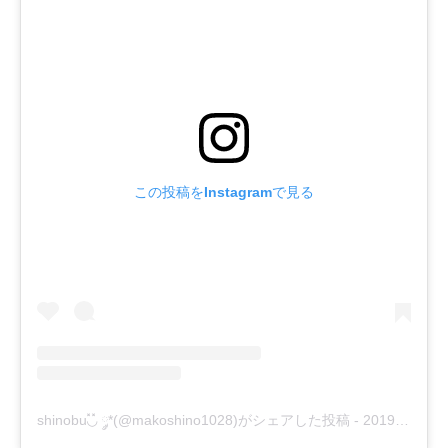
この投稿をInstagramで見る
shinobu◟̽◞̽ ༘*(@makoshino1028)がシェアした投稿
-
2019年10月月11日午前3時18分PDT