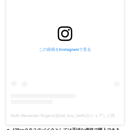
この投稿をInstagramで見る
Keith Alexander Rogers(@old_boy_keith)がシェアした投稿
-
20
125ccクラスのバイクとしては手頃な価格で購入できる