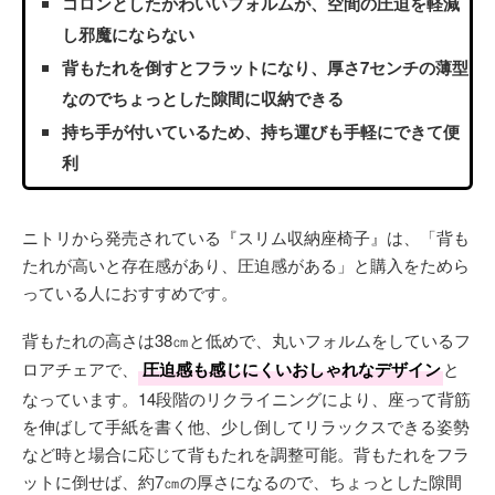
コロンとしたかわいいフォルムが、空間の圧迫を軽減
し邪魔にならない
背もたれを倒すとフラットになり、厚さ7センチの薄型
なのでちょっとした隙間に収納できる
持ち手が付いているため、持ち運びも手軽にできて便
利
ニトリから発売されている『スリム収納座椅子』は、「背も
たれが高いと存在感があり、圧迫感がある」と購入をためら
っている人におすすめです。
背もたれの高さは38㎝と低めで、丸いフォルムをしているフ
ロアチェアで、
圧迫感も感じにくいおしゃれなデザイン
と
なっています。14段階のリクライニングにより、座って背筋
を伸ばして手紙を書く他、少し倒してリラックスできる姿勢
など時と場合に応じて背もたれを調整可能。背もたれをフラ
ットに倒せば、約7㎝の厚さになるので、ちょっとした隙間