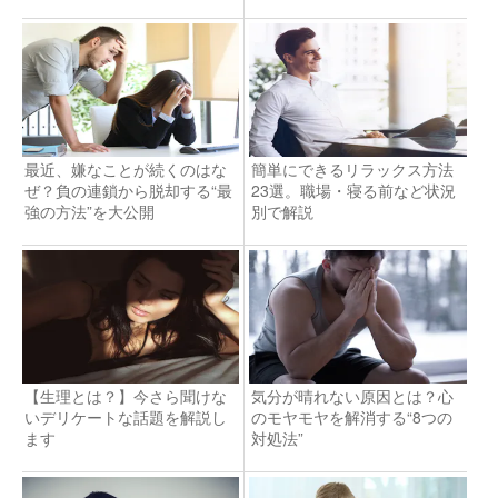
最近、嫌なことが続くのはな
簡単にできるリラックス方法
ぜ？負の連鎖から脱却する“最
23選。職場・寝る前など状況
強の方法”を大公開
別で解説
【生理とは？】今さら聞けな
気分が晴れない原因とは？心
いデリケートな話題を解説し
のモヤモヤを解消する“8つの
ます
対処法”