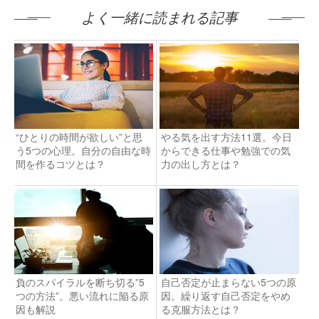
よく一緒に読まれる記事
“ひとりの時間が欲しい”と思
やる気を出す方法11選。今日
う5つの心理。自分の自由な時
からできる仕事や勉強での気
間を作るコツとは？
力の出し方とは？
負のスパイラルを断ち切る”5
自己否定が止まらない5つの原
つの方法”。悪い流れに陥る原
因。繰り返す自己否定をやめ
因も解説
る克服方法とは？