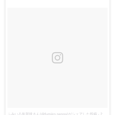
ふみいろ年賀状さん(@fumiiro.nenga)がシェアした投稿
-
2017年11月月1日午後6時43分PDT