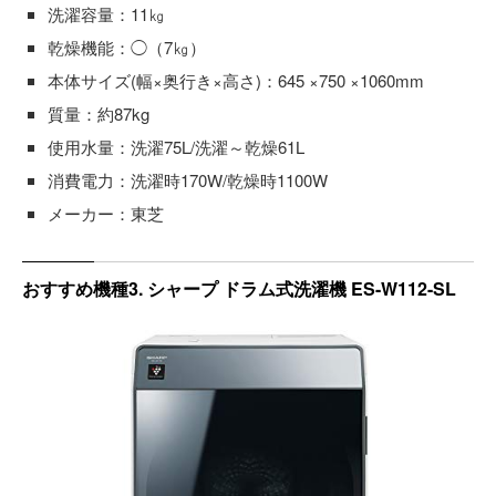
洗濯容量：11㎏
乾燥機能：◯（7㎏）
本体サイズ(幅×奥行き×高さ)：645 ×750 ×1060mm
質量：約87kg
使用水量：洗濯75L/洗濯～乾燥61L
消費電力：洗濯時170W/乾燥時1100W
メーカー：東芝
おすすめ機種3. シャープ ドラム式洗濯機 ES-W112-SL