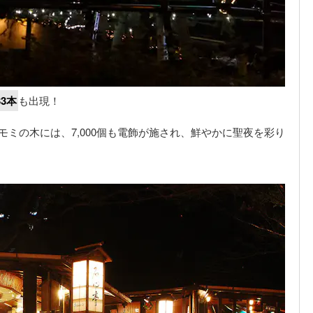
33本
も出現！
モミの木には、7,000個も電飾が施され、鮮やかに聖夜を彩り