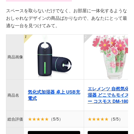
スペースを取らないだけでなく、お部屋に一体化するような
おしゃれなデザインの商品ばかりなので、あなたにとって最
適な一台を見つけてみて。
商品画像
エレメンツ 自然気化式
気化式加湿器 卓上 USB充
湿器 どこでもモイスチ
商品名
電式
ー コスモス DM-180
★★★★★
（5/5）
★★★★★
（5/5）
総合評価