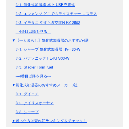
▷1. 気化式加湿器 卓上 USB充電式
▷2. エレメンツ どこでもモイスチャー コスモス
▷3. イモタニ やすらぎ空間N RZ-2502
---4番目以降を見る---
▼【一人暮らし】気化式加湿器のおすすめ4選
▷1. シャープ 気化式加湿器 HV-F30-W
▷2. パナソニック FE-KFS03-W
▷3. Stadler Form Karl
---4番目以降を見る---
▼気化式加湿器のおすすめメーカー3社
▷1. ダイニチ
▷2. アイリスオーヤマ
▷3. シャープ
▼迷った方は売れ筋ランキングをチェック！