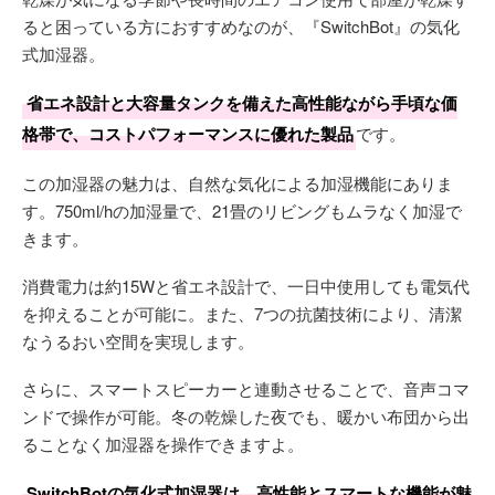
ると困っている方におすすめなのが、『SwitchBot』の気化
式加湿器。
省エネ設計と大容量タンクを備えた高性能ながら手頃な価
格帯で、コストパフォーマンスに優れた製品
です。
この加湿器の魅力は、自然な気化による加湿機能にありま
す。750ml/hの加湿量で、21畳のリビングもムラなく加湿で
きます。
消費電力は約15Wと省エネ設計で、一日中使用しても電気代
を抑えることが可能に。また、7つの抗菌技術により、清潔
なうるおい空間を実現します。
さらに、スマートスピーカーと連動させることで、音声コマ
ンドで操作が可能。冬の乾燥した夜でも、暖かい布団から出
ることなく加湿器を操作できますよ。
SwitchBotの気化式加湿器は、高性能とスマートな機能が魅