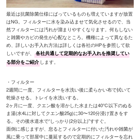
最近は抗菌除菌仕様にばっているものも増えていますが放置
はNG。フィルターに水を染み込ませて気化させるので、当
然フィルターには汚れが溜まりやすくなります。何もしない
と雑菌やカビの発生が心配なところ。機種によって異なるた
め、詳しいお手入れ方法は詳しくは各社のHPを参照して欲
しいですが、
各社共通して定期的なお手入れを推奨してい
る部分をご紹介
します。
・フィルター
2週間に一度、フィルターを水洗い後に柔らかい布で拭いて
乾燥させる。トレイを水洗いする。
2ヶ月に一度、クエン酸を溶かした水または40℃以下のぬる
ま湯(水4Lに対してクエン酸25g)に30〜120分浸け置きをす
る。その後水道水で“しっかり(2分以上)”すすぐ。
面倒に感じますが、怠るとフィルターに付いた汚れや雑菌が
風に乗って部屋中に蔓延するので定期的にフィルターを忘れ