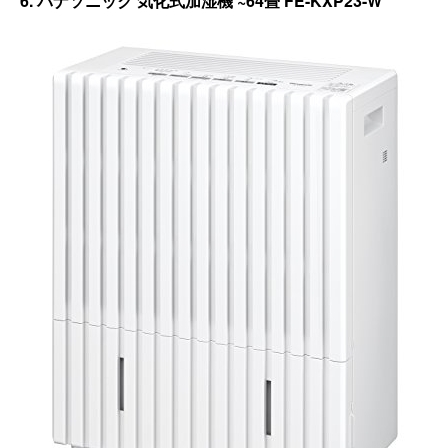
6. パナソニック 気化式加湿機 ~64畳 FE-KXP23-W